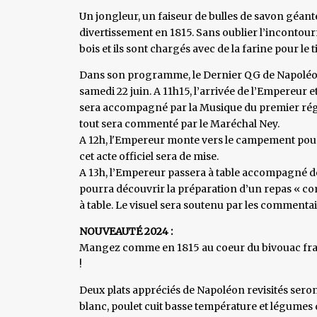
Un jongleur, un faiseur de bulles de savon géan
divertissement en 1815. Sans oublier l’incontourn
bois et ils sont chargés avec de la farine pour le ti
Dans son programme, le Dernier QG de Napoléon 
samedi 22 juin. A 11h15, l’arrivée de l’Empereur 
sera accompagné par la Musique du premier régi
tout sera commenté par le Maréchal Ney.
A 12h, l'Empereur monte vers le campement pour re
cet acte officiel sera de mise.
A 13h, l’Empereur passera à table accompagné de
pourra découvrir la préparation d’un repas « c
à table. Le visuel sera soutenu par les commentai
NOUVEAUTÉ 2024 :
Mangez comme en 1815 au coeur du bivouac franç
!
Deux plats appréciés de Napoléon revisités ser
blanc, poulet cuit basse température et légumes