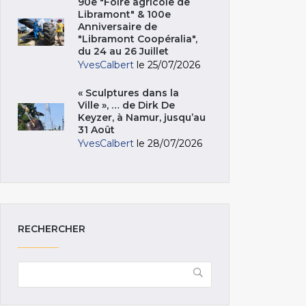
90e "Foire agricole de
Libramont" & 100e
Anniversaire de
"Libramont Coopéralia",
du 24 au 26 Juillet
YvesCalbert
le 25/07/2026
« Sculptures dans la
Ville », … de Dirk De
Keyzer, à Namur, jusqu’au
31 Août
YvesCalbert
le 28/07/2026
RECHERCHER