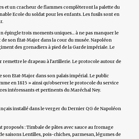
tes et un cracheur de flammes complèteront la palette du
able Ecole du soldat pour les enfants. Les fusils sont en
r.
épingle trois moments uniques... à ne pas manquer le
et de son État-Major dans la cour du musée. Napoléon
ment des grenadiers à pied de la Garde impériale. Le
mettre le drapeau à l'artillerie. Le protocole autour de
 son Etat-Major dans son palais impérial. Le public
omme en 1815 » ainsi qu’observer le protocole du service
res intéressants et pertinents du Maréchal Ney.
ais installé dans le verger du Dernier QG de Napoléon
ont proposés : Timbale de pâtes avec sauce au fromage
 de saisons Lentilles, pois-chiches, parmesan, légumes de