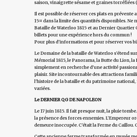
saison, vinaigrette sésame et graines torréfiées (
Il est possible de réserver ces plats en prévente 
15¤ dans la limite des quantités disponibles. N
Bataille de Waterloo 1815 et au Dernier Quartier 
billets pour une expérience hors du commun !
Pour plus d'informations et pour réserver vos bil
Le Domaine de la bataille de Waterloo s’étend sur 
Mémorial 1815, le Panorama, la Butte du Lion, la
simplement en recherche d’une activité passionn
plaisir. Site incontournable des attractions famil
l’histoire de la bataille et du patrimoine national,
variées.
Le DERNIER QG DE NAPOLEON
Le 17 juin 1815. Il fait presque nuit, la pluie tomb
la présence des forces ennemies. L’Empereur ord
demeure inoccupée. C’était la Ferme du Caillou. 
Cette ancienne ferme transformée en musée met l’