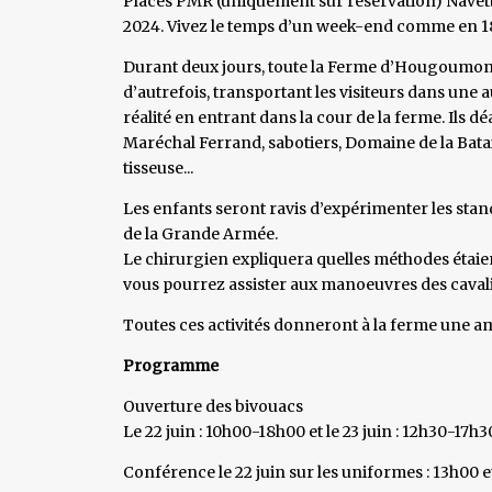
Places PMR (uniquement sur réservation) Navette g
2024. Vivez le temps d’un week-end comme en 
Durant deux jours, toute la Ferme d’Hougoumon
d’autrefois, transportant les visiteurs dans une 
réalité en entrant dans la cour de la ferme. Ils d
Maréchal Ferrand, sabotiers, Domaine de la Bata
tisseuse...
Les enfants seront ravis d’expérimenter les stand
de la Grande Armée.
Le chirurgien expliquera quelles méthodes étaien
vous pourrez assister aux manoeuvres des cavali
Toutes ces activités donneront à la ferme une am
Programme
Ouverture des bivouacs
Le 22 juin : 10h00-18h00 et le 23 juin : 12h30-17h3
Conférence le 22 juin sur les uniformes : 13h00 