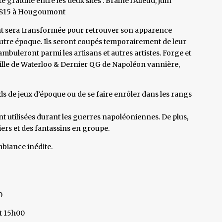
ratuite entre les deux sites . Braine l’Alleud, juin
1815 à Hougoumont
t sera transformée pour retrouver son apparence
autre époque. Ils seront coupés temporairement de leur
éambuleront parmi les artisans et autres artistes. Forge et
ille de Waterloo & Dernier QG de Napoléon vannière,
s de jeux d’époque ou de se faire enrôler dans les rangs
t utilisées durant les guerres napoléoniennes. De plus,
ers et des fantassins en groupe.
biance inédite.
0
et 15h00