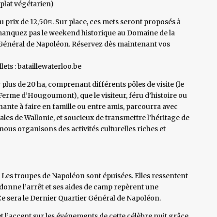
plat végétarien)
au prix de 12,50¤. Sur place, ces mets seront proposés à
e manquez pas le weekend historique au Domaine de la
Général de Napoléon. Réservez dès maintenant vos
lets : bataillewaterloo.be
plus de 20 ha, comprenant différents pôles de visite (le
 Ferme d’Hougoumont), que le visiteur, féru d’histoire ou
ante à faire en famille ou entre amis, parcourra avec
iales de Wallonie, et soucieux de transmettre l’héritage de
 nous organisons des activités culturelles riches et
e. Les troupes de Napoléon sont épuisées. Elles ressentent
onne l’arrêt et ses aides de camp repèrent une
Ce sera le Dernier Quartier Général de Napoléon.
accent sur les événements de cette célèbre nuit grâce