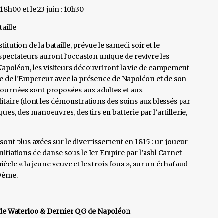
18h00 et le 23 juin : 10h30
aille
tution de la bataille, prévue le samedi soir et le
ectateurs auront l'occasion unique de revivre les
 Napoléon, les visiteurs découvriront la vie de campement
nte de l’Empereur avec la présence de Napoléon et de son
 journées sont proposées aux adultes et aux
taire (dont les démonstrations des soins aux blessés par
ues, des manoeuvres, des tirs en batterie par l’artillerie,
.
 sont plus axées sur le divertissement en 1815 : un joueur
nitiations de danse sous le Ier Empire par l’asbl Carnet
iècle « la jeune veuve et les trois fous », sur un échafaud
9ème.
le de Waterloo & Dernier QG de Napoléon