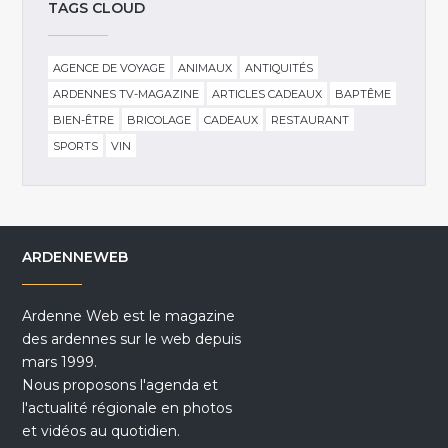
TAGS CLOUD
AGENCE DE VOYAGE
ANIMAUX
ANTIQUITÉS
ARDENNES TV-MAGAZINE
ARTICLES CADEAUX
BAPTÊME
BIEN-ÊTRE
BRICOLAGE
CADEAUX
RESTAURANT
SPORTS
VIN
ARDENNEWEB
Ardenne Web est le magazine
des ardennes sur le web depuis
mars 1999.
Nous proposons l'agenda et
l'actualité régionale en photos
et vidéos au quotidien.