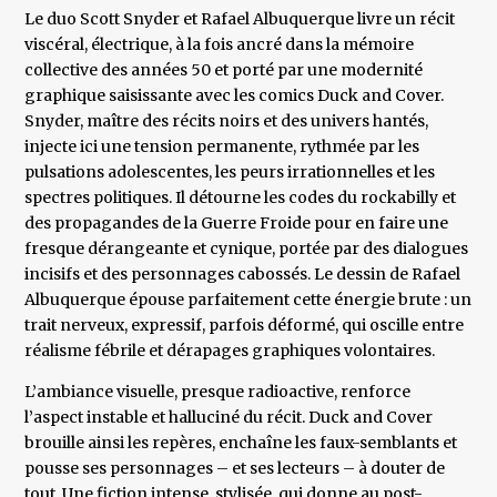
Le duo Scott Snyder et Rafael Albuquerque livre un récit
viscéral, électrique, à la fois ancré dans la mémoire
collective des années 50 et porté par une modernité
graphique saisissante avec les comics Duck and Cover.
Snyder, maître des récits noirs et des univers hantés,
injecte ici une tension permanente, rythmée par les
pulsations adolescentes, les peurs irrationnelles et les
spectres politiques. Il détourne les codes du rockabilly et
des propagandes de la Guerre Froide pour en faire une
fresque dérangeante et cynique, portée par des dialogues
incisifs et des personnages cabossés. Le dessin de Rafael
Albuquerque épouse parfaitement cette énergie brute : un
trait nerveux, expressif, parfois déformé, qui oscille entre
réalisme fébrile et dérapages graphiques volontaires.
L’ambiance visuelle, presque radioactive, renforce
l’aspect instable et halluciné du récit. Duck and Cover
brouille ainsi les repères, enchaîne les faux-semblants et
pousse ses personnages – et ses lecteurs – à douter de
tout. Une fiction intense, stylisée, qui donne au post-