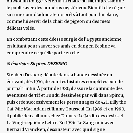
Au Moulin Rouge, Nefertiti, la chatte du Nil, impressionne
le public avec des numéros mystérieux. Bientôt elle règne
sur une cour d’admirateurs prêts à tout pour lui plaire,
comme lui servir de la chair de pigeon ou des mets
délicats volés.
En combattant cette déesse surgie de l’Égypte ancienne,
en luttant pour sauver ses amis en danger, Ecoline va
comprendre ce qu’elle porte en elle.
Scénariste : Stephen DESBERG
Stephen Desberg débute dans la bande dessinée en
écrivant, dès 1976, de courtes histoires complètes pour le
journal Tintin. À partir de 1980, il assure la continuité des
aventures de Tif et Tondu dessinées par Will dans Spirou,
puis crée successivement les personnages de 421, Billy the
Cat, Mic Mac Adam et Jimmy Tousseul. En 1989 et en 1990,
il publie deux albums chez Dupuis : Le Jardin des désirs et
La Vingt-septième Lettre. En 1996, Le Sang noir avec
Bernard Vrancken, dessinateur avec qui il signe