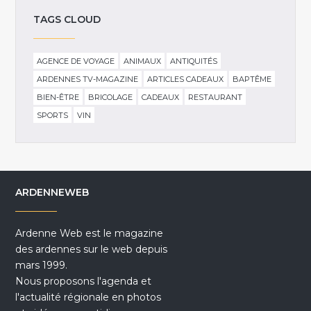
TAGS CLOUD
AGENCE DE VOYAGE
ANIMAUX
ANTIQUITÉS
ARDENNES TV-MAGAZINE
ARTICLES CADEAUX
BAPTÊME
BIEN-ÊTRE
BRICOLAGE
CADEAUX
RESTAURANT
SPORTS
VIN
ARDENNEWEB
Ardenne Web est le magazine
des ardennes sur le web depuis
mars 1999.
Nous proposons l'agenda et
l'actualité régionale en photos