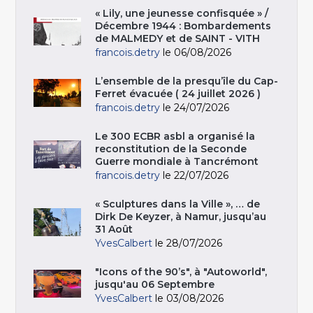
« Lily, une jeunesse confisquée » /
Décembre 1944 : Bombardements
de MALMEDY et de SAINT - VITH
francois.detry
le 06/08/2026
L’ensemble de la presqu’île du Cap-
Ferret évacuée ( 24 juillet 2026 )
francois.detry
le 24/07/2026
Le 300 ECBR asbl a organisé la
reconstitution de la Seconde
Guerre mondiale à Tancrémont
francois.detry
le 22/07/2026
« Sculptures dans la Ville », … de
Dirk De Keyzer, à Namur, jusqu’au
31 Août
YvesCalbert
le 28/07/2026
"Icons of the 90’s", à "Autoworld",
jusqu'au 06 Septembre
YvesCalbert
le 03/08/2026