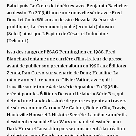
Babel puis Le Cœur de ténèbres avec Benjamin Bachelier
au dessin. En 2019, il lance une nouvelle série avec Fred
Duval et Colin Wilson au dessin : Nevada. Scénariste
prolifique, il a récemment publié Jeremiah Johnson
(Soleil) ainsi que L’Espion de César et Indochine
(Delcourt).
Issu des rangs de l’ESAG Penninghen en 1988, Fred
Blanchard entame une carrière d’illustrateur de presse
avant de publier son premier album en 1990 aux Éditions
Zenda, Ran Corvo, sur scénario de Doug Headline. La
même année il rencontre Olivier Vatine, avec qui il
travaille sur le tome 4 de la série Aquablue. En 1995 ils
créent pour les Éditions Delcourt le label « Série B », qui
défend une bande dessinée de genre exigente au travers
de séries comme Carmen Mc Callum, Golden City, Travis,
Hauteville House et L’Histoire Secrète. La même année ils
dessinent ensemble Star Wars en bande dessinée pour
Dark Horse et Lucasfilm puis se consacrent à la création
de designs pour Snark, un projet de long métrage de