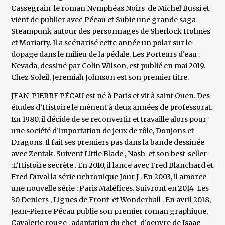
Cassegrain le roman Nymphéas Noirs de Michel Bussi et
vient de publier avec Pécau et Subic une grande saga
Steampunk autour des personnages de Sherlock Holmes
et Moriarty. Il a scénarisé cette année un polar sur le
dopage dans le milieu de la pédale, Les Porteurs d'eau .
Nevada, dessiné par Colin Wilson, est publié en mai 2019.
Chez Soleil, Jeremiah Johnson est son premier titre.
JEAN-PIERRE PÉCAU est né à Paris et vit à saint Ouen. Des
études d’Histoire le mènent à deux années de professorat.
En 1980, il décide de se reconvertir et travaille alors pour
une société d’importation de jeux de rôle, Donjons et
Dragons. Il fait ses premiers pas dans la bande dessinée
avec Zentak. Suivent Little Blade , Nash et son best-seller
:L’Histoire secrète . En 2010, il lance avec Fred Blanchard et
Fred Duval la série uchronique Jour J . En 2003, il amorce
une nouvelle série : Paris Maléfices. Suivront en 2014 Les
30 Deniers , Lignes de Front et Wonderball . En avril 2018,
Jean-Pierre Pécau publie son premier roman graphique,
Cavalerie rouge , adaptation du chef-d’oeuvre de Isaac