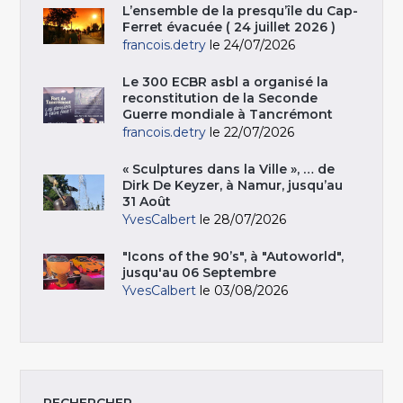
L’ensemble de la presqu’île du Cap-
Ferret évacuée ( 24 juillet 2026 )
francois.detry
le 24/07/2026
Le 300 ECBR asbl a organisé la
reconstitution de la Seconde
Guerre mondiale à Tancrémont
francois.detry
le 22/07/2026
« Sculptures dans la Ville », … de
Dirk De Keyzer, à Namur, jusqu’au
31 Août
YvesCalbert
le 28/07/2026
"Icons of the 90’s", à "Autoworld",
jusqu'au 06 Septembre
YvesCalbert
le 03/08/2026
RECHERCHER