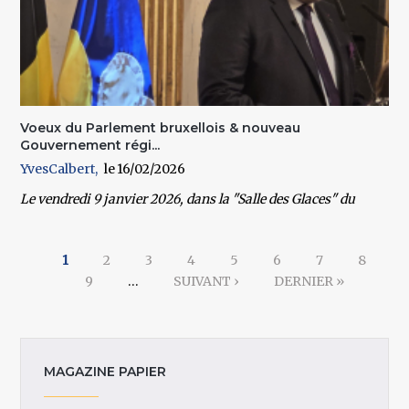
Voeux du Parlement bruxellois & nouveau
Gouvernement régi...
YvesCalbert
16/02/2026
Le
vendredi 9 janvier 2026
, dans la
"Salle des Glaces"
du
Pages
1
2
3
4
5
6
7
8
9
…
SUIVANT ›
DERNIER »
MAGAZINE PAPIER