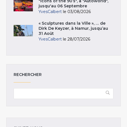
"Icons of the 90’s", à "Autoworld",
jusqu'au 06 Septembre
YvesCalbert
le 03/08/2026
« Sculptures dans la Ville », … de
Dirk De Keyzer, à Namur, jusqu’au
31 Août
YvesCalbert
le 28/07/2026
RECHERCHER