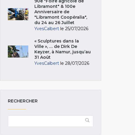
90e "Foire agricole de
Libramont" & 100e
Anniversaire de
"Libramont Coopéralia",
du 24 au 26 Juillet
YvesCalbert
le 25/07/2026
« Sculptures dans la
Ville », … de Dirk De
Keyzer, à Namur, jusqu’au
31 Août
YvesCalbert
le 28/07/2026
RECHERCHER