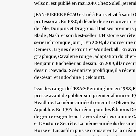
Wilson, est publié en mai 2019. Chez Soleil, Jerem
JEAN-PIERRE PÉCAU est né à Paris et vit à saint 
professorat. En 1980, il décide de se reconvertir 
de rôle, Donjons et Dragons. Il fait ses premiers
Blade , Nash et son best-seller :L’Histoire secrète
série uchronique Jour J . En 2003, il amorce une n
Deniers , Lignes de Front et Wonderball . En av
graphique, Cavalerie rouge , adaptation du chef
Benjamin Bachelier au dessin. En 2019, il lance u
dessin : Nevada. Scénariste prolifique, il a réc
de César et Indochine (Delcourt).
Issu des rangs de l’ESAG Penninghen en 1988, Fr
presse avant de publier son premier album en 1
Headline. La même année il rencontre Olivier Vatine
Aquablue. En 1995 ils créent pour les Éditions De
de genre exigente au travers de séries comme C
et L’Histoire Secrète. La même année ils dessin
Horse et Lucasfilm puis se consacrent à la créa