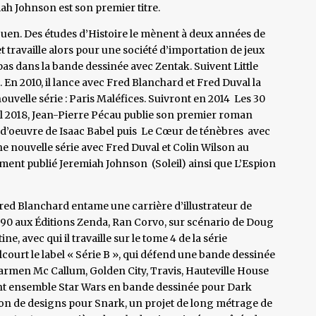
iah Johnson est son premier titre.
Ouen. Des études d’Histoire le mènent à deux années de
et travaille alors pour une société d’importation de jeux
 pas dans la bande dessinée avec Zentak. Suivent Little
 . En 2010, il lance avec Fred Blanchard et Fred Duval la
ouvelle série : Paris Maléfices. Suivront en 2014 Les 30
ril 2018, Jean-Pierre Pécau publie son premier roman
-d’oeuvre de Isaac Babel puis Le Cœur de ténèbres avec
ne nouvelle série avec Fred Duval et Colin Wilson au
emment publié Jeremiah Johnson (Soleil) ainsi que L’Espion
ed Blanchard entame une carrière d’illustrateur de
990 aux Éditions Zenda, Ran Corvo, sur scénario de Doug
, avec qui il travaille sur le tome 4 de la série
lcourt le label « Série B », qui défend une bande dessinée
armen Mc Callum, Golden City, Travis, Hauteville House
ent ensemble Star Wars en bande dessinée pour Dark
tion de designs pour Snark, un projet de long métrage de