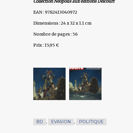
Collection Neopolis aux éditions Delcourt
EAN : 9782413040972
Dimensions : 24 x 32 x 1.1 cm
Nombre de pages : 56
Prix : 15,95 €
BD
,
EVASION
,
POLITIQUE