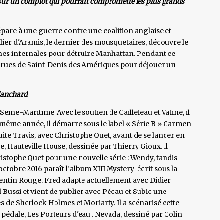
 sur un complot qui pourrait compromette les plus grands
pare à une guerre contre une coalition anglaise et
lier d'Aramis, le dernier des mousquetaires, découvre le
ines infernales pour détruire Manhattan. Pendant ce
 rues de Saint-Denis des Amériques pour déjouer un
Blanchard
eine-Maritime. Avec le soutien de Cailleteau et Vatine, il
 même année, il démarre sous le label « Série B » Carmen
ite Travis, avec Christophe Quet, avant de se lancer en
, Hauteville House, dessinée par Thierry Gioux. Il
hristophe Quet pour une nouvelle série : Wendy, tandis
ctobre 2016 paraît l’album XIII Mystery écrit sous la
entin Rouge. Fred adapte actuellement avec Didier
ussi et vient de publier avec Pécau et Subic une
e Sherlock Holmes et Moriarty. Il a scénarisé cette
 pédale, Les Porteurs d'eau . Nevada, dessiné par Colin