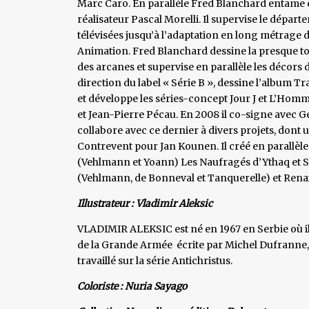
Marc Caro. En parallèle Fred Blanchard entame e
réalisateur Pascal Morelli. Il supervise le dépar
télévisées jusqu’à l’adaptation en long métrage 
Animation. Fred Blanchard dessine la presque tot
des arcanes et supervise en parallèle les décors de
direction du label « Série B », dessine l’album T
et développe les séries-concept Jour J et L’Homm
et Jean-Pierre Pécau. En 2008 il co-signe avec G
collabore avec ce dernier à divers projets, don
Contrevent pour Jan Kounen. Il créé en parallèle
(Vehlmann et Yoann) Les Naufragés d’Ythaq et Sa
(Vehlmann, de Bonneval et Tanquerelle) et Rena
Illustrateur : Vladimir Aleksic
VLADIMIR ALEKSIC est né en 1967 en Serbie où il ré
de la Grande Armée écrite par Michel Dufranne, pu
travaillé sur la série Antichristus.
Coloriste : Nuria Sayago