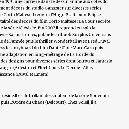
n 1991 une carrière dans le dessin animé aux côtés du
tement décors du studio Gangster sur diverses séries
de Corto Maltese, l’œuvre d’Hugo Pratt, pour Ellipse
alité des décors du film Corto Maltese : La Cour secrète
 la série télévisée. Fin 2007 il reprend en solo la
ravis-Karmatronics, publie le artbook Surplus Universalis
e de l’année puis le thriller Wonderball avec Fred Duval
ess le storyboard du film Dante 01 de Marc Caro puis
t une adaptation en long-métrage de La Horde du
 des designs pour diverses séries dont Spirou et Fantasio
ngre (Arleston et Floch) puis Le Dernier Atlas
issance (Duval et Emem).
side.Il est le brillant dessinateur de la série Souvenirs
is L'Ordre du Chaos (Delcourt). Chez Soleil, il a