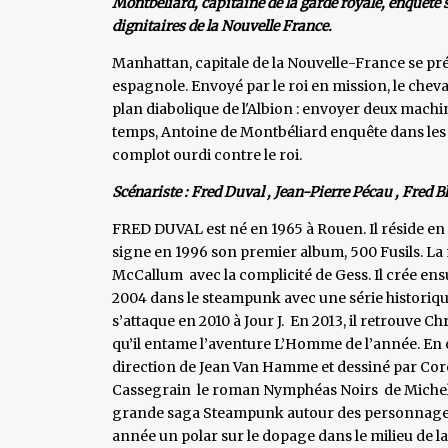
Montbéliard, capitaine de la garde royale, enquête
dignitaires de la Nouvelle France.
Manhattan, capitale de la Nouvelle-France se pré
espagnole. Envoyé par le roi en mission, le cheva
plan diabolique de l'Albion : envoyer deux mach
temps, Antoine de Montbéliard enquête dans les
complot ourdi contre le roi.
Scénariste : Fred Duval , Jean-Pierre Pécau , Fred 
FRED DUVAL est né en 1965 à Rouen. Il réside en S
signe en 1996 son premier album, 500 Fusils. La
McCallum avec la complicité de Gess. Il crée ensu
2004 dans le steampunk avec une série historique
s’attaque en 2010 à Jour J. En 2013, il retrouve C
qu’il entame l’aventure L’Homme de l’année. En o
direction de Jean Van Hamme et dessiné par Cor
Cassegrain le roman Nymphéas Noirs de Michel B
grande saga Steampunk autour des personnages d
année un polar sur le dopage dans le milieu de la