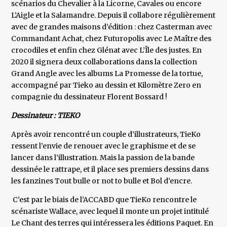
scénarios du Chevalier à la Licorne, Cavales ou encore
L’Aigle et la Salamandre. Depuis il collabore régulièrement
avec de grandes maisons d’édition : chez Casterman avec
Commandant Achat, chez Futuropolis avec Le Maître des
crocodiles et enfin chez Glénat avec L’Île des justes. En
2020 il signera deux collaborations dans la collection
Grand Angle avec les albums La Promesse de la tortue,
accompagné par Tieko au dessin et Kilomètre Zero en
compagnie du dessinateur Florent Bossard !
Dessinateur : TIEKO
Après avoir rencontré un couple d’illustrateurs, TieKo
ressent l’envie de renouer avec le graphisme et de se
lancer dans l’illustration. Mais la passion de la bande
dessinée le rattrape, et il place ses premiers dessins dans
les fanzines Tout bulle or not to bulle et Bol d’encre.
C’est par le biais de l’ACCABD que TieKo rencontre le
scénariste Wallace, avec lequel il monte un projet intitulé
Le Chant des terres qui intéressera les éditions Paquet. En