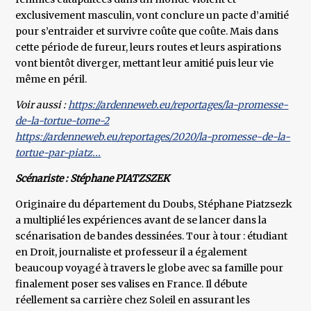
exclusivement masculin, vont conclure un pacte d’amitié
pour s’entraider et survivre coûte que coûte. Mais dans
cette période de fureur, leurs routes et leurs aspirations
vont bientôt diverger, mettant leur amitié puis leur vie
même en péril.
Voir aussi :
https://ardenneweb.eu/reportages/la-promesse-
de-la-tortue-tome-2
https://ardenneweb.eu/reportages/2020/la-promesse-de-la-
tortue-par-piatz...
Scénariste : Stéphane PIATZSZEK
Originaire du département du Doubs, Stéphane Piatzsezk
a multiplié les expériences avant de se lancer dans la
scénarisation de bandes dessinées. Tour à tour : étudiant
en Droit, journaliste et professeur il a également
beaucoup voyagé à travers le globe avec sa famille pour
finalement poser ses valises en France. Il débute
réellement sa carrière chez Soleil en assurant les