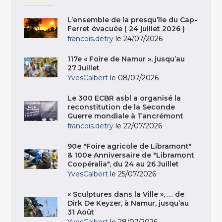
L’ensemble de la presqu’île du Cap-
Ferret évacuée ( 24 juillet 2026 )
francois.detry
le 24/07/2026
117e « Foire de Namur », jusqu’au
27 Juillet
YvesCalbert
le 08/07/2026
Le 300 ECBR asbl a organisé la
reconstitution de la Seconde
Guerre mondiale à Tancrémont
francois.detry
le 22/07/2026
90e "Foire agricole de Libramont"
& 100e Anniversaire de "Libramont
Coopéralia", du 24 au 26 Juillet
YvesCalbert
le 25/07/2026
« Sculptures dans la Ville », … de
Dirk De Keyzer, à Namur, jusqu’au
31 Août
YvesCalbert
le 28/07/2026