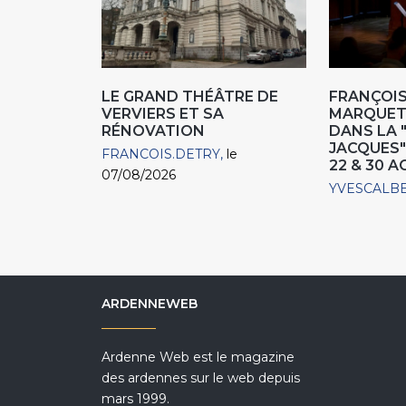
LE GRAND THÉÂTRE DE
FRANÇOIS
VERVIERS ET SA
MARQUET,
RÉNOVATION
DANS LA 
JACQUES"
FRANCOIS.DETRY
le
22 & 30 
07/08/2026
YVESCALB
ARDENNEWEB
Ardenne Web est le magazine
des ardennes sur le web depuis
mars 1999.