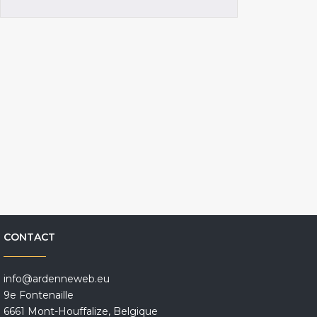
CONTACT
info@ardenneweb.eu
9e Fontenaille
6661 Mont-Houffalize, Belgique