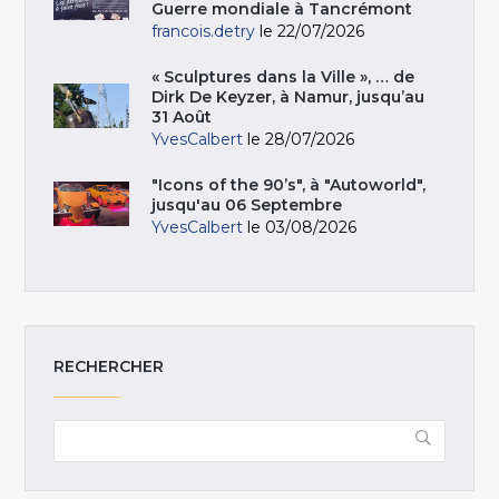
Guerre mondiale à Tancrémont
francois.detry
le 22/07/2026
« Sculptures dans la Ville », … de
Dirk De Keyzer, à Namur, jusqu’au
31 Août
YvesCalbert
le 28/07/2026
"Icons of the 90’s", à "Autoworld",
jusqu'au 06 Septembre
YvesCalbert
le 03/08/2026
RECHERCHER