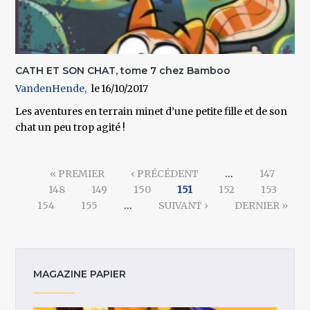
CATH ET SON CHAT, tome 7 chez Bamboo
VandenHende
16/10/2017
Les aventures en terrain minet d’une petite fille et de son
chat un peu trop agité !
Pages
« PREMIER
‹ PRÉCÉDENT
…
147
148
149
150
151
152
153
154
155
…
SUIVANT ›
DERNIER »
MAGAZINE PAPIER