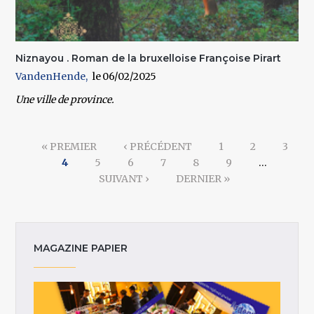
Niznayou . Roman de la bruxelloise Françoise Pirart
VandenHende
06/02/2025
Une ville de province.
Pages
« PREMIER
‹ PRÉCÉDENT
1
2
3
4
5
6
7
8
9
…
SUIVANT ›
DERNIER »
MAGAZINE PAPIER