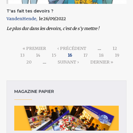
T'as fait tes devoirs ?
VandenHende
26/09/2022
Le plus dur dans les devoirs, c’est de s’y mettre !
Pages
« PREMIER
‹ PRÉCÉDENT
…
12
13
14
15
16
17
18
19
20
…
SUIVANT ›
DERNIER »
MAGAZINE PAPIER