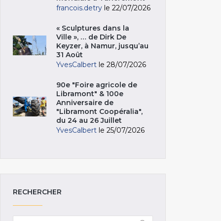
francois.detry
le 22/07/2026
« Sculptures dans la
Ville », … de Dirk De
Keyzer, à Namur, jusqu’au
31 Août
YvesCalbert
le 28/07/2026
90e "Foire agricole de
Libramont" & 100e
Anniversaire de
"Libramont Coopéralia",
du 24 au 26 Juillet
YvesCalbert
le 25/07/2026
RECHERCHER