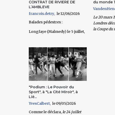
CONTRAT DE RIVIERE DE
du monde 
L’AMBLEVE
VandenHen
francois.detry
12/06/2026
Le 20 mars 1
Balades pédestres :
Londres déco
la Coupe du 
Longfaye (Malmedy) le 5 juillet,
"Podium : Le Pouvoir du
Sport", à "La Cité Miroir", à
Liè...
YvesCalbert
09/05/2026
Comme le déclara,
le
24 juillet