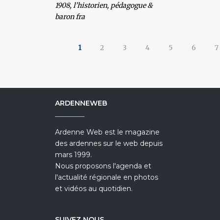
1908
, l’historien, pédagogue &
baron fra
1
2
3
4
5
6
7
ARDENNEWEB
Ardenne Web est le magazine
des ardennes sur le web depuis
mars 1999.
Nous proposons l'agenda et
l'actualité régionale en photos
et vidéos au quotidien.
SUIVEZ NOUS