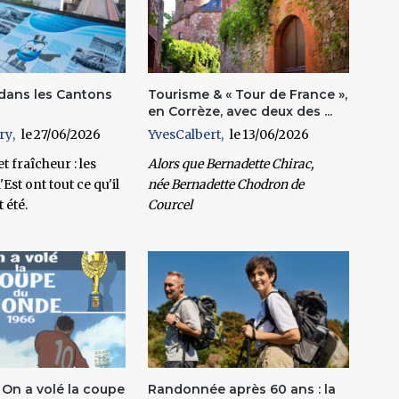
 dans les Cantons
Tourisme & « Tour de France »,
en Corrèze, avec deux des ...
ry
27/06/2026
YvesCalbert
13/06/2026
 et fraîcheur : les
Alors que
Bernadette Chirac
,
Est ont tout ce qu'il
née
Bernadette Chodron de
 été.
Courcel
 On a volé la coupe
Randonnée après 60 ans : la