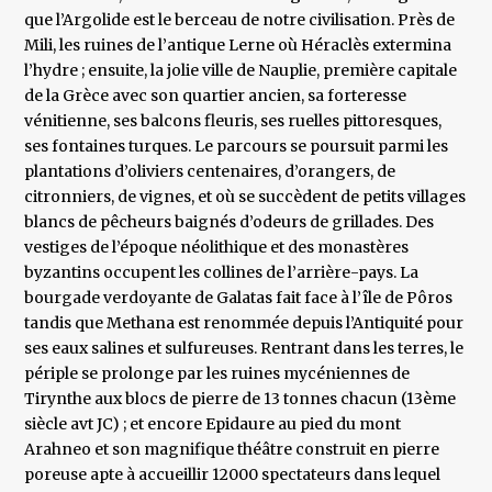
que l’Argolide est le berceau de notre civilisation. Près de
Mili, les ruines de l’antique Lerne où Héraclès extermina
l’hydre ; ensuite, la jolie ville de Nauplie, première capitale
de la Grèce avec son quartier ancien, sa forteresse
vénitienne, ses balcons fleuris, ses ruelles pittoresques,
ses fontaines turques. Le parcours se poursuit parmi les
plantations d’oliviers centenaires, d’orangers, de
citronniers, de vignes, et où se succèdent de petits villages
blancs de pêcheurs baignés d’odeurs de grillades. Des
vestiges de l’époque néolithique et des monastères
byzantins occupent les collines de l’arrière-pays. La
bourgade verdoyante de Galatas fait face à l’île de Pôros
tandis que Methana est renommée depuis l’Antiquité pour
ses eaux salines et sulfureuses. Rentrant dans les terres, le
périple se prolonge par les ruines mycéniennes de
Tirynthe aux blocs de pierre de 13 tonnes chacun (13ème
siècle avt JC) ; et encore Epidaure au pied du mont
Arahneo et son magnifique théâtre construit en pierre
poreuse apte à accueillir 12000 spectateurs dans lequel