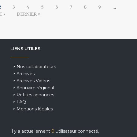
2
3
4
5
6
7
8
9
…
T ›
DERNIER »
LIENS UTILES
Nos collaborateurs
Archives
Archives Vidéos
Annuaire régional
Petites annonces
FAQ
Mentions légales
Il y a actuellement
0
utilisateur connecté.