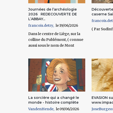
Journées de l’archéologie
Découverte 
2026 REDECOUVERTE DE
caserne Sai
L’ABBAY...
francois.det
francois.detry
19/06/2026
( Par Sudinf
Dans le centre de Liège, sur la
colline du Publémont, ( connue
aussi sous le nom de Mont
La sorcière qui a changé le
EVASION su
monde - histoire complète
www.impac
VandenHende
09/06/2026
JoseBurgeo