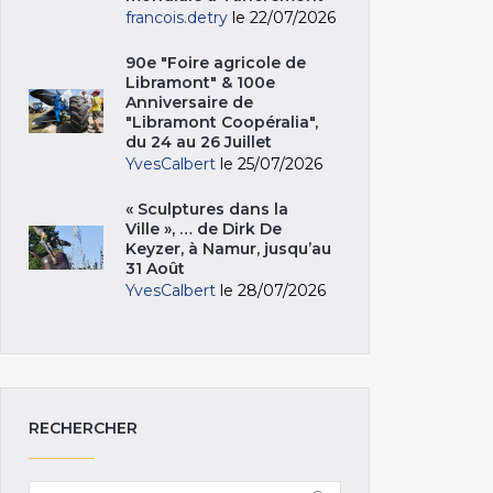
francois.detry
le 22/07/2026
90e "Foire agricole de
Libramont" & 100e
Anniversaire de
"Libramont Coopéralia",
du 24 au 26 Juillet
YvesCalbert
le 25/07/2026
« Sculptures dans la
Ville », … de Dirk De
Keyzer, à Namur, jusqu’au
31 Août
YvesCalbert
le 28/07/2026
RECHERCHER