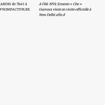
ARDIS de 7h45 à
A l’été́ 1959, Ernesto « Che »
WWW.IMPACTFM.BE
Guevara vient en visite officielle à
New Delhi afin d