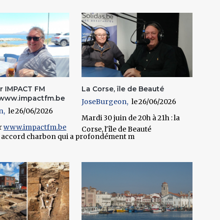
r IMPACT FM
La Corse, île de Beauté
 www.impactfm.be
JoseBurgeon
26/06/2026
n
26/06/2026
Mardi 30 juin de 20h à 21h : la
r
www.impactfm.be
Corse, l'île de Beauté
é un accord charbon qui a profondément m