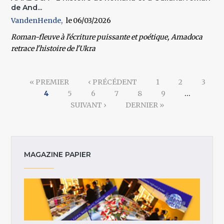
de And...
VandenHende
06/03/2026
Roman-fleuve à l'écriture puissante et poétique, Amadoca
retrace l'histoire de l'Ukra
Pages
« PREMIER
‹ PRÉCÉDENT
1
2
3
4
5
6
7
8
9
…
SUIVANT ›
DERNIER »
MAGAZINE PAPIER