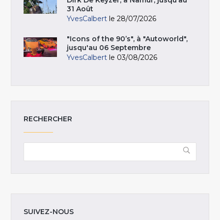
Dirk De Keyzer, à Namur, jusqu’au
31 Août
YvesCalbert
le 28/07/2026
"Icons of the 90’s", à "Autoworld",
jusqu'au 06 Septembre
YvesCalbert
le 03/08/2026
RECHERCHER
SUIVEZ-NOUS