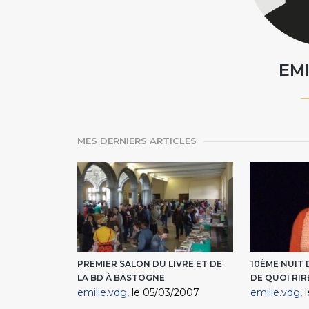
EMI
MES DERNIERS ARTICLES
PREMIER SALON DU LIVRE ET DE
10ÈME NUIT 
LA BD À BASTOGNE
DE QUOI RIR
emilie.vdg
, le 05/03/2007
emilie.vdg
,