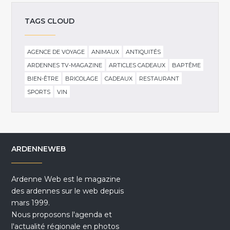
TAGS CLOUD
AGENCE DE VOYAGE
ANIMAUX
ANTIQUITÉS
ARDENNES TV-MAGAZINE
ARTICLES CADEAUX
BAPTÊME
BIEN-ÊTRE
BRICOLAGE
CADEAUX
RESTAURANT
SPORTS
VIN
ARDENNEWEB
Ardenne Web est le magazine
des ardennes sur le web depuis
mars 1999.
Nous proposons l'agenda et
l'actualité régionale en photos