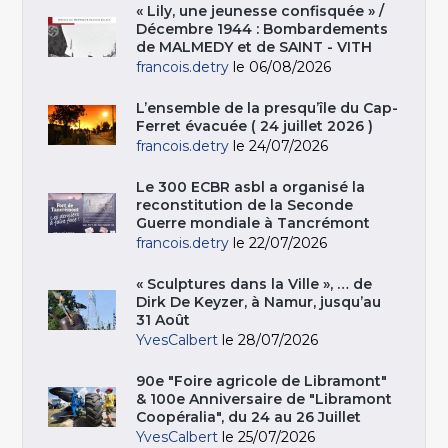
« Lily, une jeunesse confisquée » /
Décembre 1944 : Bombardements
de MALMEDY et de SAINT - VITH
francois.detry
le 06/08/2026
L’ensemble de la presqu’île du Cap-
Ferret évacuée ( 24 juillet 2026 )
francois.detry
le 24/07/2026
Le 300 ECBR asbl a organisé la
reconstitution de la Seconde
Guerre mondiale à Tancrémont
francois.detry
le 22/07/2026
« Sculptures dans la Ville », … de
Dirk De Keyzer, à Namur, jusqu’au
31 Août
YvesCalbert
le 28/07/2026
90e "Foire agricole de Libramont"
& 100e Anniversaire de "Libramont
Coopéralia", du 24 au 26 Juillet
YvesCalbert
le 25/07/2026