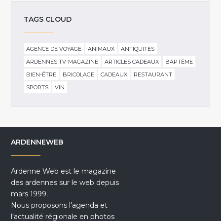
TAGS CLOUD
AGENCE DE VOYAGE
ANIMAUX
ANTIQUITÉS
ARDENNES TV-MAGAZINE
ARTICLES CADEAUX
BAPTÊME
BIEN-ÊTRE
BRICOLAGE
CADEAUX
RESTAURANT
SPORTS
VIN
ARDENNEWEB
Ardenne Web est le magazine
des ardennes sur le web depuis
mars 1999.
Nous proposons l'agenda et
l'actualité régionale en photos