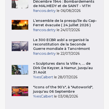
Décembre 1944 : Bombardements
de MALMEDY et de SAINT - VITH
francois.detry
le 06/08/2026
L’ensemble de la presqu’île du Cap-
Ferret évacuée ( 24 juillet 2026 )
francois.detry
le 24/07/2026
Le 300 ECBR asbl a organisé la
reconstitution de la Seconde
Guerre mondiale à Tancrémont
francois.detry
le 22/07/2026
« Sculptures dans la Ville », … de
Dirk De Keyzer, à Namur, jusqu’au
31 Août
YvesCalbert
le 28/07/2026
"Icons of the 90’s", à "Autoworld",
jusqu'au 06 Septembre
YvesCalbert
le 03/08/2026