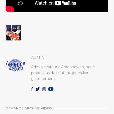
ADMIN
Administrateur d'Ardenneweb, nous
proposons du contenu journalier
gratuitement.
DEMANDE ARCHIVE VIDEO