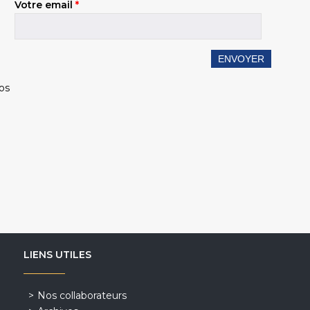
Votre email
*
éos
i
LIENS UTILES
Nos collaborateurs