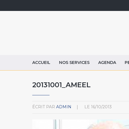
ACCUEIL
NOS SERVICES
AGENDA
P
20131001_AMEEL
ÉCRIT PAR
ADMIN
LE
16/10/2013