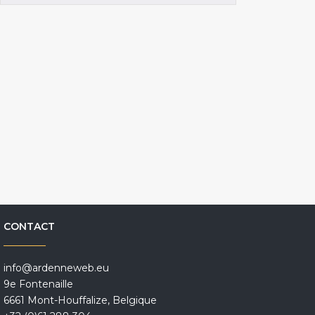
CONTACT
info@ardenneweb.eu
9e Fontenaille
6661 Mont-Houffalize, Belgique