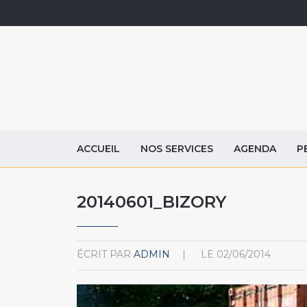
ACCUEIL
NOS SERVICES
AGENDA
P
20140601_BIZORY
ÉCRIT PAR
ADMIN
LE
02/06/2014