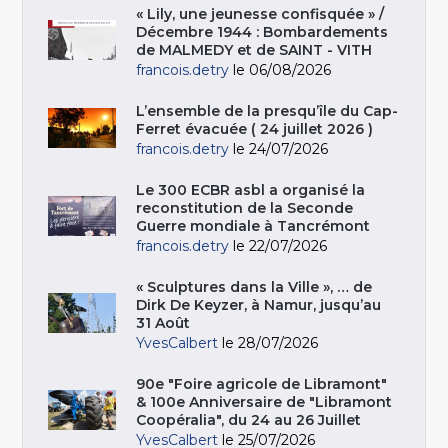
« Lily, une jeunesse confisquée » /
Décembre 1944 : Bombardements
de MALMEDY et de SAINT - VITH
francois.detry
le 06/08/2026
L’ensemble de la presqu’île du Cap-
Ferret évacuée ( 24 juillet 2026 )
francois.detry
le 24/07/2026
Le 300 ECBR asbl a organisé la
reconstitution de la Seconde
Guerre mondiale à Tancrémont
francois.detry
le 22/07/2026
« Sculptures dans la Ville », … de
Dirk De Keyzer, à Namur, jusqu’au
31 Août
YvesCalbert
le 28/07/2026
90e "Foire agricole de Libramont"
& 100e Anniversaire de "Libramont
Coopéralia", du 24 au 26 Juillet
YvesCalbert
le 25/07/2026