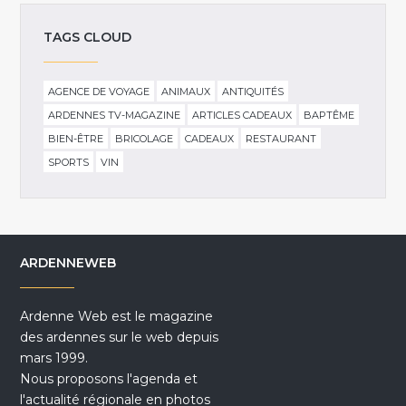
TAGS CLOUD
AGENCE DE VOYAGE
ANIMAUX
ANTIQUITÉS
ARDENNES TV-MAGAZINE
ARTICLES CADEAUX
BAPTÊME
BIEN-ÊTRE
BRICOLAGE
CADEAUX
RESTAURANT
SPORTS
VIN
ARDENNEWEB
Ardenne Web est le magazine
des ardennes sur le web depuis
mars 1999.
Nous proposons l'agenda et
l'actualité régionale en photos