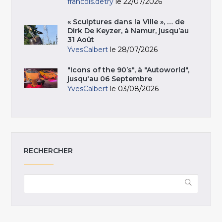
francois.detry
le 22/07/2026
« Sculptures dans la Ville », … de
Dirk De Keyzer, à Namur, jusqu’au
31 Août
YvesCalbert
le 28/07/2026
"Icons of the 90’s", à "Autoworld",
jusqu'au 06 Septembre
YvesCalbert
le 03/08/2026
RECHERCHER