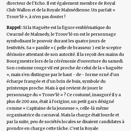
directeur de l’Echo. Il est également membre de Royal
Club Wallon et de la Royale Malmédienne. Un parfait «
Trouv’lè », à n’en pas douter !
Rappel :
Si la Haguète est la figure emblématique du
Cwarmê de Malmedy, le Trouv’lè en est le personnage
symbolisant le pouvoir durant les quatre jours de
festivités. Sa « panûle » ( pelle de brasseur ) est le sceptre
dérisoire attestant de son autorité. Il la reçoit des mains du
Bourgmestre lors de la cérémonie d’ouverture du samedi.
Son costume rouge vif est proche de celui de la « haguète
», mais s’en distingue par le haut - de - forme orné d’un
écharpe frangée et d’un brin de buis, symbole du
printemps proche. Mais à qui revient de jouer le
personnage du « Trouv’lè » ? Ce costumé, inauguré il y a
plus de 200 ans, était à l’origine, un petit gars désigné
comme « Capitaine de la jeunesse », celle-là même
organisatrice du carnaval. Mais la charge était lourde et
par la suite, peu de sociétés locales se disaient candidates à
prendre en charge cette tâche. C’est la Royale