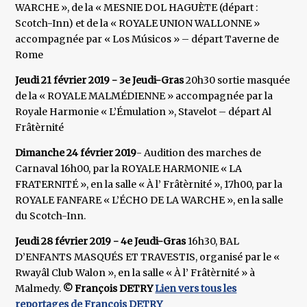
WARCHE », de la « MESNIE DOL HAGUÈTE (départ :
Scotch-Inn) et de la « ROYALE UNION WALLONNE »
accompagnée par « Los Músicos » – départ Taverne de
Rome
Jeudi 21 février 2019 - 3e Jeudi-Gras
20h30 sortie masquée
de la « ROYALE MALMÉDIENNE » accompagnée par la
Royale Harmonie « L’Émulation », Stavelot – départ Al
Frâtèrnité
Dimanche 24 février 2019
- Audition des marches de
Carnaval 16h00, par la ROYALE HARMONIE « LA
FRATERNITÉ », en la salle « À l’ Frâtèrnité », 17h00, par la
ROYALE FANFARE « L’ÉCHO DE LA WARCHE », en la salle
du Scotch-Inn.
Jeudi 28 février 2019 - 4e Jeudi-Gras
16h30, BAL
D’ENFANTS MASQUÉS ET TRAVESTIS, organisé par le «
Rwayâl Club Walon », en la salle « À l’ Frâtèrnité » à
Malmedy.
© François DETRY
Lien vers tous les
reportages de François DETRY