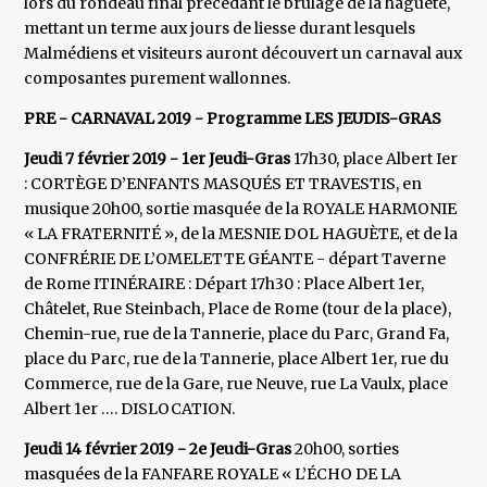
lors du rondeau final précédant le brûlage de la haguète,
mettant un terme aux jours de liesse durant lesquels
Malmédiens et visiteurs auront découvert un carnaval aux
composantes purement wallonnes.
PRE - CARNAVAL 2019 - Programme
LES JEUDIS-GRAS
Jeudi 7 février 2019 - 1er Jeudi-Gras
17h30, place Albert Ier
: CORTÈGE D’ENFANTS MASQUÉS ET TRAVESTIS, en
musique 20h00, sortie masquée de la ROYALE HARMONIE
« LA FRATERNITÉ », de la MESNIE DOL HAGUÈTE, et de la
CONFRÉRIE DE L’OMELETTE GÉANTE - départ Taverne
de Rome ITINÉRAIRE : Départ 17h30 : Place Albert 1er,
Châtelet, Rue Steinbach, Place de Rome (tour de la place),
Chemin-rue, rue de la Tannerie, place du Parc, Grand Fa,
place du Parc, rue de la Tannerie, place Albert 1er, rue du
Commerce, rue de la Gare, rue Neuve, rue La Vaulx, place
Albert 1er …. DISLOCATION.
Jeudi 14 février 2019 - 2e Jeudi-Gras
20h00, sorties
masquées de la FANFARE ROYALE « L’ÉCHO DE LA