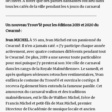
de l'hiver. À noter que des parties dansantes ont lieu dans
tous les cafés de la ville pendant les 4 jours du carnaval
----------------------------------------------------
Un nouveau Trouv’lè pour les éditions 2019 et 2020 du
Cwarmè :
Ivan MICHEL
À 55 ans, Ivan Michel est un passionné du
Cwarmê. Il n’en a jamais raté. « J’y participe chaque année
activement, avec quatre costumes différents pendant tout
le Cwarmê. De plus, 2019 a une saveur toute particulière
pour moi puisque j’y presterai son 30e rôle de carnaval
dans les rangs de la Royale Malmédienne». Le samedi, et
après quelques sérieuses retouches vestimentaires, Yvan
enfilera le costume du Trouvl’é et ouvrira le cortège. Il
recevra également bien entendu la fameuse panûle. Cet
amoureux du carnaval wallon et des traditions
malmédiennes, est le fils de Walther Michel, frère de
Francis Michel et petit-fils de Max Michel, premier
Directeur de l’Académie de musique locale et ancien