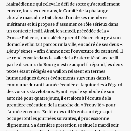
Malmédienne qui releva le défi de sorte qu’actuellement
encore, tous les deux ans, le Comité de la phalange
chorale masculine fait choix d’un de ses membres
méritants et lui propose d’assumer ce rôle sérieux dans
un contexte festif. Ainsi, le samedi, précédée de la «
Grosse Police », une calèche prend l’ élu en charge à son
domicile et lui fait parcourir la ville, encadré de ses deux «
Djoup’ sènes » afin d’annoncer l’ouverture du carnaval. Il
se rend ensuite dans la salle de la Fraternité où accueilli
par le discours du Bourgmestre auquel il répond, les deux
textes étant rédigés en wallon relatent en termes
humoristiques divers événements survenus dans la
commune durant l’année écoulée et taquineries à l’égard
des voisins stavelotains. Ayant reçu le symbole de son
autorité pour quatre jours, il est alors à l’écoute de la
première exécution de la marche du « Trouv’lè » pour
l’année en cours. En tête des différents cortèges qui
occuperont les journées suivantes, il processionne
dignement. Sa dernière prestation se situe le mardi soir