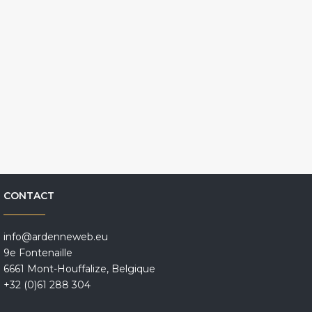
CONTACT
info@ardenneweb.eu
9e Fontenaille
6661 Mont-Houffalize, Belgique
+32 (0)61 288 304