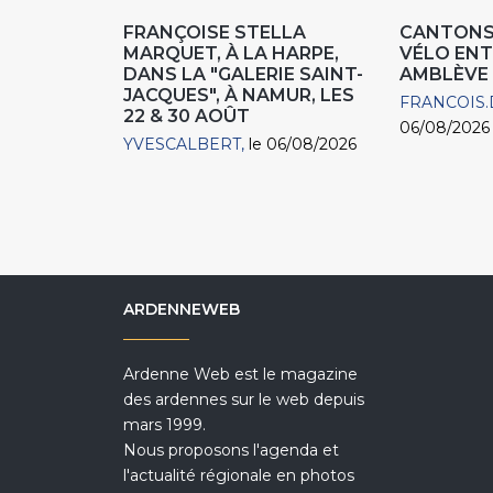
FRANÇOISE STELLA
CANTONS 
MARQUET, À LA HARPE,
VÉLO ENT
DANS LA "GALERIE SAINT-
AMBLÈVE
JACQUES", À NAMUR, LES
FRANCOIS.
22 & 30 AOÛT
06/08/2026
YVESCALBERT
le 06/08/2026
ARDENNEWEB
Ardenne Web est le magazine
des ardennes sur le web depuis
mars 1999.
Nous proposons l'agenda et
l'actualité régionale en photos