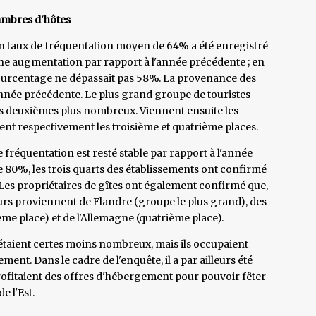
hambres d'hôtes
un taux de fréquentation moyen de 64% a été enregistré
ne augmentation par rapport à l'année précédente ; en
 pourcentage ne dépassait pas 58%. La provenance des
année précédente. Le plus grand groupe de touristes
 les deuxièmes plus nombreux. Viennent ensuite les
ent respectivement les troisième et quatrième places.
e fréquentation est resté stable par rapport à l'année
80%, les trois quarts des établissements ont confirmé
 Les propriétaires de gîtes ont également confirmé que,
urs proviennent de Flandre (groupe le plus grand), des
ème place) et de l'Allemagne (quatrième place).
étaient certes moins nombreux, mais ils occupaient
ent. Dans le cadre de l'enquête, il a par ailleurs été
rofitaient des offres d'hébergement pour pouvoir fêter
e l'Est.