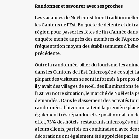
Randonner et savourer avec ses proches
Les vacances de Noël constituent traditionnell
les Cantons de l'Est. En quête de détente et de tr
région pour passer les fêtes de fin d'année dans
enquête menée auprès des membres de I‘Agence d
fréquentation moyen des établissements d'hébe
précédente.
Outre la randonnée, pilier du tourisme, les anim
dans les Cantons de l'Est. Interrogée à ce sujet
plupart des visiteurs se sont informés à propos
il y avait des villages de Noël, des illuminations 
l'Est. Vu notre situation, le marché de Noël et l
demandés". Dans le classement des activités touris
randonnées d’hiver ont atteint la première place.
également très répandue et se positionnait en de
effet, 73% des hôtels-restaurants interrogés ont 
à leurs clients, parfois en combinaison avec des 
décorations ont également été appréciés par les v