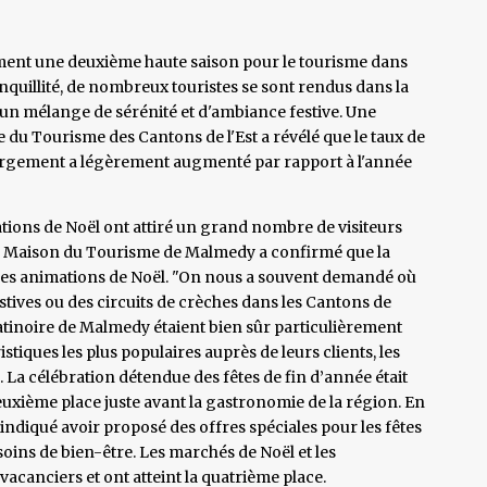
ement une deuxième haute saison pour le tourisme dans
anquillité, de nombreux touristes se sont rendus dans la
 un mélange de sérénité et d'ambiance festive. Une
u Tourisme des Cantons de l'Est a révélé que le taux de
rgement a légèrement augmenté par rapport à l'année
ations de Noël ont attiré un grand nombre de visiteurs
, la Maison du Tourisme de Malmedy a confirmé que la
 des animations de Noël. "On nous a souvent demandé où
festives ou des circuits de crèches dans les Cantons de
a patinoire de Malmedy étaient bien sûr particulièrement
tiques les plus populaires auprès de leurs clients, les
 La célébration détendue des fêtes de fin d’année était
uxième place juste avant la gastronomie de la région. En
indiqué avoir proposé des offres spéciales pour les fêtes
soins de bien-être. Les marchés de Noël et les
acanciers et ont atteint la quatrième place.