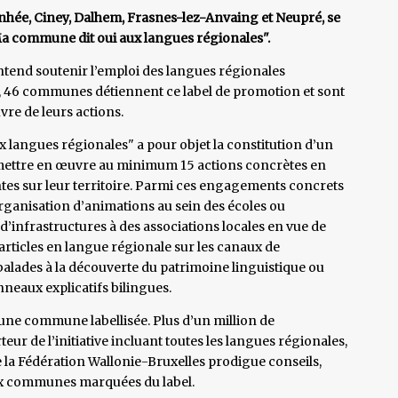
hée, Ciney, Dalhem, Frasnes-lez-Anvaing et Neupré, se
Ma commune dit oui aux langues régionales".
entend soutenir l’emploi des langues régionales
 46 communes détiennent ce label de promotion et sont
re de leurs actions.
 langues régionales" a pour objet la constitution d’un
mettre en œuvre au minimum 15 actions concrètes en
ntes sur leur territoire. Parmi ces engagements concrets
organisation d’animations au sein des écoles ou
d’infrastructures à des associations locales en vue de
’articles en langue régionale sur les canaux de
ades à la découverte du patrimoine linguistique ou
nneaux explicatifs bilingues.
 une commune labellisée. Plus d’un million de
eur de l’initiative incluant toutes les langues régionales,
la Fédération Wallonie-Bruxelles prodigue conseils,
aux communes marquées du label.