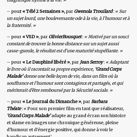
magnifique hymne à la vie. »
– pou
r « Télé 2 Semaines »,
par
Gwenola Trouilard
:
« Sur
un sujet lourd, une bouleversante ode à la vie, à l’humour et à
la fraternité. »
– pour
« VSD »
, par
OlivierBousquet
:
« Motivé par un souci
constant de trouver la bonne distance sur un sujet aussi
casse-gueule, le résultat est d’une maturité stupéfiante. »
– pour
« Le Dauphiné libéré »
, par
Jean Serroy
:
« Adaptant
le livre où il racontait sa propre expérience,
‘Grand Corps
Malade’
donne une belle leçon de vie, dans un film où la
souffrance et l’humour sont contagieux et partagés, et qui
mériterait d’être remboursé par la Sécurité sociale. »
– pour
« Le Journal du Dimanche »
, par
Barbara
Théate
: « Pour son premier film en tant que réalisateur,
‘Grand Corps Malade’
adapte au grand écran son histoire
et slame en images une chronique généreuse, pleine
d’humour et d’énergie positive, qui donne à voir le
handicap autrement.’