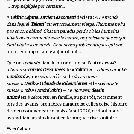
…
trop négligée par certains
…
A
Cédric Lépine
,
Xavier Giacometti
déclara :
« Le monde
dans lequel
‘Yakari’
vit est totalement vierge, l’homme ne l’a
pas encore abîmé. C’est un paradis perdu où les humains
vivaient en harmonie avec la nature, ne prélevant que ce qui
était vital à leur survie. Ce sont des problématiques qui ont
toute leur importance aujourd’hui. »
Que nos
enfants
aient lu ou non l’un ou l’autre des
40
albums de
bandes dessinnées
de
« Yakari »
–
édités par
« Le
Lombard »
, une
série créée
par le
dessinateur
suisse
« Derib »
(
Claude de Ribaupierre
) et le
scénariste
suisse
« Job »
(
André Jobin
) – ce
nouveau
dessin
animé
est
à découvrir
, en famille, au plus tôt, notamment
lors des avants-premières namuroise et liégeoise, histoire
de bien commencer ce mois d’août 2020, ce dont nous
avons bien besoin durant cette longue crise sanitaire…
Yves Calbert.