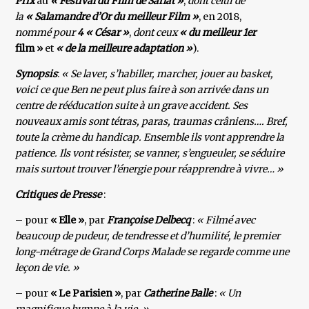
Prix
au
« Festival du Film de Sarlat »
,
dont celui de
la
« Salamandre d’Or du meilleur Film »
, en 2018,
nommé pour
4 « César »
,
dont ceux
« du meilleur 1er
film »
et
« de la meilleure adaptation »
).
Synopsis
:
« Se laver, s’habiller, marcher, jouer au basket,
voici ce que Ben ne peut plus faire à son arrivée dans un
centre de rééducation suite à un grave accident. Ses
nouveaux amis sont tétras, paras, traumas crâniens…. Bref,
toute la crème du handicap. Ensemble ils vont apprendre la
patience. Ils vont résister, se vanner, s’engueuler, se séduire
mais surtout trouver l’énergie pour réapprendre à vivre… »
Critiques de Presse
:
– pour
« Elle »
, par
Françoise Delbecq
:
« Filmé avec
beaucoup de pudeur, de tendresse et d’humilité, le premier
long-métrage de Grand Corps Malade se regarde comme une
leçon de vie. »
– pour
« Le Parisien »
, par
Catherine Balle
:
« Un