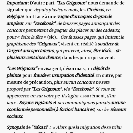
Important
: D'autre part,
"Les Grignoux"
nous demande de
signaler que,
depuis plusieurs mois
, les
Cinémas
,
en
Belgique
, font face à une
vague d’arnaques de grande
ampleur
,
sur
"Facebook"
,
de fausses pages annonçant des
concours permettant de gagner des places ou des cadeaux,
pour « faire la fête »
(sic)…
Ces fausses pages
,
qui imitent le
graphisme des
"Grignoux"
, visent en réalité à
soutirer de
l’argent aux spectateurs
,
qui peuvent, ainsi,
être lésés... de
plusieurs centaines d’euros
, dans les jours qui suivent.
"Les Grignoux"
envisagent, désormais, un
dépôt de
plainte
, pour
fraude
et
usurpation d’identité
. En outre, par
mesure de précaution,
plus aucun concours ne sera
proposé par
"Les Grignoux"
,
via
"Facebook"
.
Si vous en
appercevez un sur votre pc, il s'agira
, assurément,
d'un
faux
...
Soyons vigilants
et
ne communiquons jamais
aucune
coordonnée personnelle
(
à fortiori bancaires
)
sur les
réseaux
sociaux
.
Synopsis
de
"Yakari"
:
:
« Alors que la migration de sa tribu