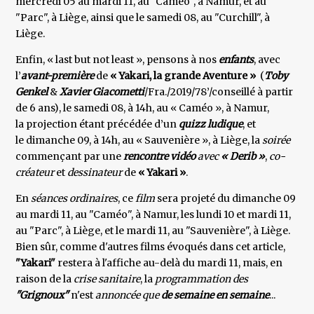
mercredi 05 au mardi 11, au "Caméo", à Namur, et au
"Parc", à Liège, ainsi que le samedi 08, au "Curchill", à
Liège.
Enfin, « last but not least », pensons à nos
enfants
, avec
l’
avant-première
de
« Yakari, la grande Aventure »
(
Toby
Genkel
&
Xavier Giacometti
/Fra./2019/78’/conseillé à partir
de 6 ans), le samedi 08, à 14h, au « Caméo », à Namur,
la projection étant précédée d’un
quizz ludique
, et
le dimanche 09, à 14h, au « Sauvenière », à Liège, la
soirée
commençant par une
rencontre vidéo
avec
« Derib »
,
co-
créateur
et
dessinateur
de
« Yakari »
.
En
séances ordinaires
, ce
film
sera projeté du dimanche 09
au mardi 11, au "Caméo", à Namur, les lundi 10 et mardi 11,
au "Parc", à Liège, et le mardi 11, au "Sauvenière", à Liège.
Bien sûr, comme d'autres films évoqués dans cet article,
"Yakari"
restera à l'affiche au-delà du mardi 11, mais, en
raison de la
crise sanitaire
, la
programmation
des
"Grignoux"
n'est
annoncée que
de semaine en semaine
...