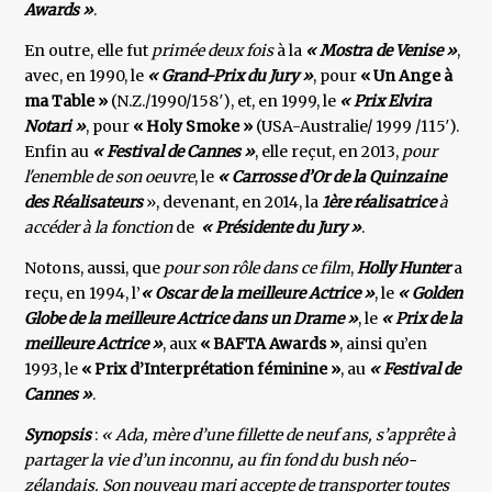
Awards »
.
En outre, elle fut
primée deux fois
à la
« Mostra de Venise »
,
avec, en 1990, le
« Grand-Prix du Jury »
, pour
« Un Ange à
ma Table »
(N.Z./1990/158′), et, en 1999, le
« Prix Elvira
Notari »
, pour
« Holy Smoke »
(USA-Australie/ 1999 /115′).
Enfin au
« Festival de Cannes »
, elle reçut, en 2013,
pour
l'enemble de son oeuvre
, le
« Carrosse d’Or de la Quinzaine
des Réalisateurs
», devenant, en 2014, la
1ère réalisatrice
à
accéder à la fonction
de
« Présidente du Jury »
.
Notons, aussi, que
pour son rôle dans ce film
,
Holly Hunter
a
reçu, en 1994, l’
« Oscar de la meilleure Actrice »
, le
« Golden
Globe de la meilleure Actrice dans un Drame »
, le
« Prix de la
meilleure Actrice »
, aux
« BAFTA Awards »
, ainsi qu’en
1993, le
« Prix d’Interprétation féminine »
, au
« Festival de
Cannes »
.
Synopsis
:
« Ada, mère d’une fillette de neuf ans, s’apprête à
partager la vie d’un inconnu, au fin fond du bush néo-
zélandais. Son nouveau mari accepte de transporter toutes