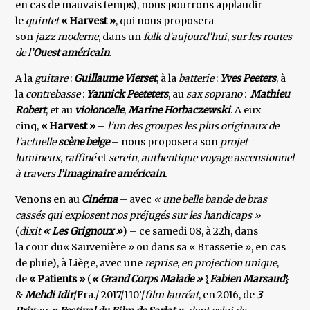
en cas de mauvais temps), nous pourrons applaudir
le
quintet
« Harvest »
, qui nous proposera
son
jazz moderne
, dans un
folk d’aujourd’hui
,
sur les routes
de l’
Ouest américain
.
A la
guitare
:
Guillaume Vierset
, à la
batterie
:
Yves Peeters
, à
la
contrebasse
:
Yannick Peeteters
, au
sax soprano
:
Mathieu
Robert
, et au
violoncelle
,
Marine Horbaczewski
. A eux
cinq,
« Harvest »
–
l’un des groupes les plus originaux de
l’actuelle
scène belge
– nous proposera son
projet
lumineux
,
raffiné
et
serein
,
authentique voyage ascensionnel
à travers
l’imaginaire américain
.
Venons en au
Cinéma
– avec
« une belle bande de bras
cassés qui explosent nos préjugés sur les handicaps »
(
dixit
« Les Grignoux »
) – ce samedi 08, à 22h, dans
la cour du« Sauvenière » ou dans sa « Brasserie », en cas
de pluie), à Liège, avec une
reprise
,
en projection unique
,
de
« Patients »
(
« Grand Corps Malade »
{
Fabien Marsaud
}
&
Mehdi Idir
/Fra./ 2017/110’/
film lauréat
, en 2016, de
3