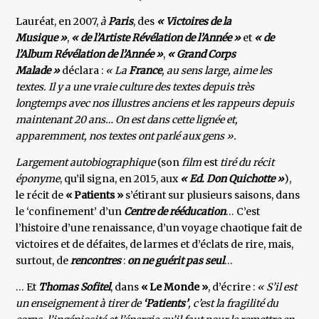
Lauréat, en 2007,
à
Paris
, des
« Victoires de la
Musique »
,
« de l’Artiste Révélation de l’Année »
et
« de
l’Album Révélation de l’Année »
,
« Grand Corps
Malade »
déclara :
« La
France
, au sens large, aime les
textes. Il y a une vraie culture des textes depuis très
longtemps avec nos illustres anciens et les rappeurs depuis
maintenant 20 ans… On est dans cette lignée et,
apparemment, nos textes ont parlé aux gens ».
Largement autobiographique
(son
film
est
tiré du récit
éponyme
, qu’il signa, en 2015, aux
« Ed. Don Quichotte »
),
le récit de
­« Patients »
s’étirant sur plusieurs saisons, dans
le ‘confinement’ d’un
Centre de rééducation
… C’est
l’histoire d’une renaissance, d’un voyage chaotique fait de
victoires et de défaites, de larmes et d’éclats de rire, mais,
surtout, de
rencontres
:
on ne guérit pas seul
…
… Et
Thomas Sofitel
, dans
« Le Monde »
, d’écrire :
« S’il est
un enseignement à tirer de
‘Patients’
, c’est la fragilité du