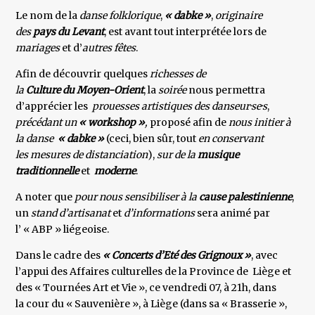
Le nom de la
danse folklorique
,
« dabke »
,
originaire
des
pays du Levant
, est avant tout interprétée lors de
mariages
et d’
autres fêtes
.
Afin de découvrir quelques
richesses de
la
Culture du Moyen-Orient
, la
soirée
nous permettra
d’apprécier les
prouesses artistiques des danseur·se·s
,
précédant un
« workshop »
,
proposé afin de
nous initier à
la danse
« dabke »
(ceci, bien sûr, tout
en conservant
les mesures de distanciation
),
sur de la
musique
traditionnelle
et
moderne
.
A noter que
pour nous sensibiliser à la
cause palestinienne
,
un
stand d’artisanat
et
d’informations
sera animé par
l’ « ABP » liégeoise.
Dans le cadre des
« Concerts d’Eté des Grignoux »
, avec
l’appui des Affaires culturelles de la Province de Liège et
des « Tournées Art et Vie », ce vendredi 07, à 21h, dans
la cour du « Sauvenière », à Liège (dans sa « Brasserie »,