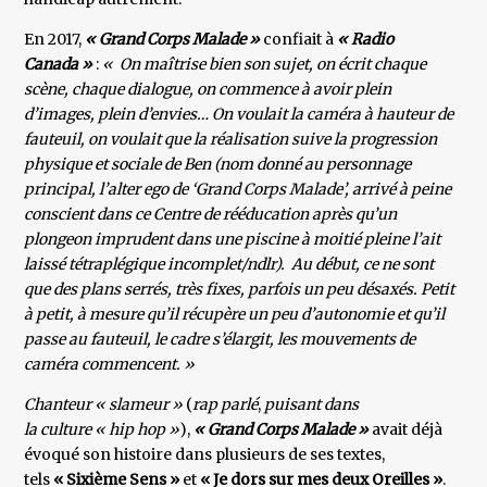
En 2017,
« Grand Corps Malade »
confiait à
« Radio
Canada »
:
« On maîtrise bien son sujet, on écrit chaque
scène, chaque dialogue, on commence à avoir plein
d’images, plein d’envies… On voulait la caméra à hauteur de
fauteuil, on voulait que la réalisation suive la progression
physique et sociale de Ben (nom donné au personnage
principal, l’alter ego de ‘Grand Corps Malade’, arrivé à peine
conscient dans ce Centre de rééducation après qu’un
plongeon imprudent dans une piscine à moitié pleine l’ait
laissé tétraplégique incomplet/ndlr). Au début, ce ne sont
que des plans serrés, très fixes, parfois un peu désaxés. Petit
à petit, à mesure qu’il récupère un peu d’autonomie et qu’il
passe au fauteuil, le cadre s’élargit, les mouvements de
caméra commencent. »
Chanteur « slameur »
(
rap parlé
,
puisant dans
la culture « hip hop »
),
« Grand Corps Malade »
avait déjà
évoqué son histoire dans plusieurs de ses textes,
tels
« Sixième Sens »
et
« Je dors sur mes deux Oreilles »
.