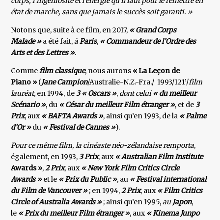
corps, l’ingéniosité et l’énergie qu’il faut pour le remettre en
état de marche, sans que jamais le succès soit garanti. »
Notons que, suite à ce film, en 2017,
« Grand Corps
Malade »
a été fait,
à
Paris
,
« Commandeur de l’Ordre des
Arts et des Lettres »
.
Comme
film classique
, nous aurons
« La Leçon de
Piano »
(
Jane Campion
/Australie-N.Z.-Fra./ 1993/121’/
film
lauréat
, en 1994, de
3 « Oscars »
,
dont celui
« du meilleur
Scénario »
, du
« César du meilleur Film étranger »
, et de
3
Prix
, aux
« BAFTA Awards »
, ainsi qu’en 1993, de la
« Palme
d’Or »
du
« Festival de Cannes »
).
Pour ce même film,
la cinéaste néo-zélandaise remporta
,
également, en 1993,
3 Prix
, aux
« Australian Film Institute
Awards »
,
2 Prix
, aux
« New York Film Critics Circle
Awards »
et le
« Prix du Public »
, au
« Festival international
du Film de Vancouver »
; en 1994,
2 Prix
, aux
« Film Critics
Circle of Australia Awards »
; ainsi qu’en 1995,
au
Japon
,
le
« Prix du meilleur Film étranger »
, aux
« Kinema Junpo