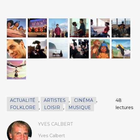
ACTUALITÉ
,
ARTISTES
,
CINÉMA
,
48
FOLKLORE
,
LOISIR
,
MUSIQUE
lectures
YVES CALBERT
Yves Calbert