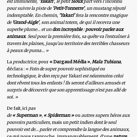
est imminente, '
Yakari'
, le petit
Sioux
part vers l’inconnu
pour suivre la piste de
'Petit-Tonnerre'
, un mustang réputé
indomptable. En chemin,
'Yakari'
fera la rencontre magique
de
'Grand-Aigle'
, son animal totem, de qui il recevra une
superbe plume… et un
don incroyable
:
pouvoir parler aux
animaux
. Seul pour la première fois, sa quête va l’entraîner à
travers les plaines, jusqu’au territoire des terribles chasseurs
à peaux de puma… »
La
productrice
, pour
« Dargaud Média »
,
Maïa Tubiana
,
déclara :
« Foin de super pouvoir sophistiqué ou
technologique, le don reçu par Yakari est néanmoins celui
dont rêvent tous les enfants ! Ils seront d’ailleurs amusés et
surpris de découvrir que son apprentissage n’est pas allé de
soi. »
De fait, ici
pas
de
« Superman »
,
« Spiderman »
ou
autres supers héros aux
pouvoirs particuliers
, mais
un petit indien dont le seul
pouvoir est de… parler et comprendre la langue des animaux
,
ce qui nous rapproche, immanquablement, d’une
nature
,