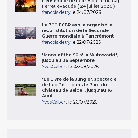
L’ensemble de la presqu’île du Cap-
Ferret évacuée ( 24 juillet 2026 )
francois.detry
le 24/07/2026
Le 300 ECBR asbl a organisé la
reconstitution de la Seconde
Guerre mondiale à Tancrémont
francois.detry
le 22/07/2026
"Icons of the 90’s", à "Autoworld",
jusqu'au 06 Septembre
YvesCalbert
le 03/08/2026
"Le Livre de la Jungle", spectacle
de Luc Petit, dans le Parc du
Château de Beloeil, jusqu'au 16
Août
YvesCalbert
le 26/07/2026