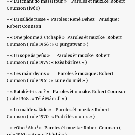
- « Lu tchant do mâssî toûr » Paroles èt muzike: Robert
Counson (1960)
- « Lu salâde russe » Paroles : René Dehez Musique :
Robert Counson
- « One ploume à s’tchapê » Paroles èt muzike : Robert
Counson ( role 1966 : « O purgatwar » )
- « Lu sope âs peûs » Paroles èt muzike: Robert
Counson ( role 1974 : « Ezès bârîres » )
- « Les mâm’diyins » Paroles è muzique : Robert
Counson ( role 1961 : « Lune du mièl » )
- « Ratakè-t-is co ? » Paroles èt muzike: Robert Counson
( role 1968 : « Télé Mâm’dî » )
- « Lu mahîe salâde » Paroles èt muzike: Robert
Counson ( role 1970 : « Podrî lès mours » )
- « cOho ! Aha ! » Paroles èt muzike: Robert Counson (
role 1962 : « Amon l’ bârbî » )