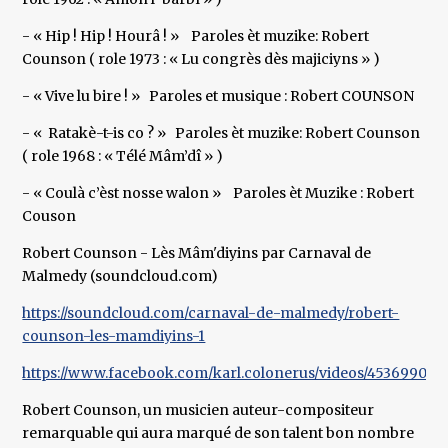
- « Hip ! Hip ! Hourâ ! » Paroles èt muzike: Robert
Counson ( role 1973 : « Lu congrès dès majiciyns » )
- « Vive lu bire ! » Paroles et musique : Robert COUNSON
- « Ratakè-t-is co ? » Paroles èt muzike: Robert Counson
( role 1968 : « Télé Mâm’dî » )
- « Coulà c’èst nosse walon » Paroles èt Muzike : Robert
Couson
Robert Counson - Lès Mâm'diyins par Carnaval de
Malmedy (soundcloud.com)
https://soundcloud.com/carnaval-de-malmedy/robert-
counson-les-mamdiyins-1
https://www.facebook.com/karl.colonerus/videos/453699042
Robert Counson, un musicien auteur-compositeur
remarquable qui aura marqué de son talent bon nombre