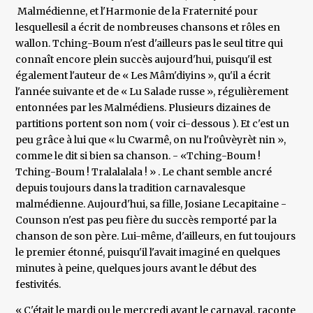
Malmédienne, et l'Harmonie de la Fraternité pour
lesquellesil a écrit de nombreuses chansons et rôles en
wallon. Tching-Boum n'est d'ailleurs pas le seul titre qui
connaît encore plein succès aujourd'hui, puisqu'il est
également l'auteur de « Les Mâm'diyins », qu'il a écrit
l'année suivante et de « Lu Salade russe », régulièrement
entonnées par les Malmédiens. Plusieurs dizaines de
partitions portent son nom ( voir ci-dessous ). Et c'est un
peu grâce à lui que « lu Cwarmê, on nu l'roûvèyrèt nin »,
comme le dit si bien sa chanson. - «Tching-Boum !
Tching-Boum ! Tralalalala ! » . Le chant semble ancré
depuis toujours dans la tradition carnavalesque
malmédienne. Aujourd'hui, sa fille, Josiane Lecapitaine -
Counson n'est pas peu fière du succès remporté par la
chanson de son père. Lui-même, d'ailleurs, en fut toujours
le premier étonné, puisqu'il l'avait imaginé en quelques
minutes à peine, quelques jours avant le début des
festivités.
« C'était le mardi ou le mercredi avant le carnaval, raconte