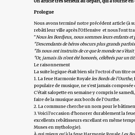
Un article très sérieux au départ, qui a tourné en
Prologue
Nous avons terminé notre précédent article (à s
rebâti leur ville après l'Offensive et nous l'ont tr
"
Nous les Bordjeus, nous sommes leurs enfants et 
"Descendants de héros obscurs plus grands parfois q
"Ils nous ont instruits de ce que le monde ne s'était
"Or, jamais ils n’ont été honorés, célébrés par un ti
Le raisonnement
La suite logique était bien sûr l’octroi d’un titre
1. La feue Harmonie Royale
les Bords de l’Ourthe
,
populaire de musique, ne s’est jamais composée 
C’était salopette en semaine y compris le samedi
faire de la musique aux bords de l’Ourthe.
2. La commune cherche un nom pour le bâtiment de 
3. Voici l’occasion d’honorer durablement la feu
excellents rebâtisseurs excellant en même temps d
Muses en mythologie).
À qui mieux qu’à la feue Harmonie Royale
Les Bo