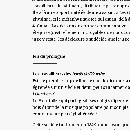
travailleurs du bâtiment, attribuer le patronage
Il y a là une opportunité évidente à saisir : «
Les B
physique, et le métaphysique (ce qui est au-delà 
4. Couac. La décision de donner comme nouveau nom
été prise (c’est tellement incroyable que nous con
juge y reste : les décideurs ont décidé que le jug
------------
Fin du prologue
------------
Les travailleurs des
bords de l’Ourthe
Est-ce prendre trop de liberté que de dire que la
égrenée sur un siècle et demi, peut s’incarner d
l’Ourthe
» ?
Le Houffalize qui partageait ses doigts râpeux en
bois ? L’art de la musique populaire pour son pl
communauté peu alphabétisée ?.
Cette société fut fondée en 1829, donc avant que l