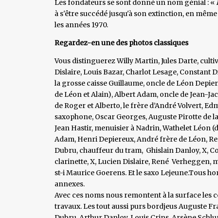
Les fondateurs se sont donné un nom génial : «
à s'être succédé jusqu'à son extinction, en même
les années 1970.
Regardez-en une des photos classiques
Vous distinguerez Willy Martin, Jules Darte, culti
Dislaire, Louis Bazar, Charlot Lesage, Constant 
la grosse caisse Guillaume, oncle de Léon Depier
de Léon et Alain), Albert Adam, oncle de Jean-Jac
de Roger et Alberto, le frère d’André Volvert, 
saxophone, Oscar Georges, Auguste Pirotte de la
Jean Hastir, menuisier à Nadrin, Wathelet Léon (d
Adam, Henri Depiereux, André frère de Léon, Ren
Dubru, chauffeur du tram, Ghislain Danloy, X, 
clarinette, X, Lucien Dislaire, René Verheggen, me
st-i Maurice Goerens. Et le saxo Lejeune.Tous 
annexes.
Avec ces noms nous remontent à la surface les 
travaux. Les tout aussi purs bordjeus Auguste Fr
Dubru, Arthur Danloy, Louis Crins, Arsène Sch