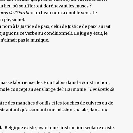
 du lieu où souffleront dorénavant les muses ?
ords de l’Ourthe
» un beau nom à double sens : le
du physique).
 à la Justice de paix, celui de Justice de paix, aurait
juguons ce verbe au conditionnel). Le juge y était, le
e n’aimait pas la musique.
 masse laborieuse des Houffalois dans la construction,
ans le concept au sens large de l'Harmonie "
Les Bords de
tre des manches d’outils et les touches de cuivres ou de
aisir autant qu'assumant une mission sociale, dans une
a Belgique existe, avant que l'instruction scolaire existe.