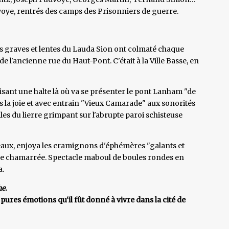
voye, rentrés des camps des Prisonniers de guerre.
tes graves et lentes du Lauda Sion ont colmaté chaque
 l'ancienne rue du Haut-Pont. C'était à la Ville Basse, en
faisant une halte là où va se présenter le pont Lanham "de
s la joie et avec entrain "Vieux Camarade" aux sonorités
lles du lierre grimpant sur l'abrupte paroi schisteuse
mbeaux, enjoya les cramignons d'éphémères "galants et
se chamarrée. Spectacle maboul de boules rondes en
a.
he.
 pures émotions qu'il fût donné à vivre dans la cité de