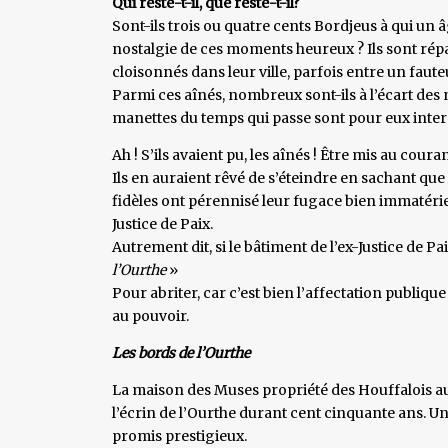
Qui reste-t-il, que reste-t-il?
Sont-ils trois ou quatre cents Bordjeus à qui un 
nostalgie de ces moments heureux ? Ils sont répart
cloisonnés dans leur ville, parfois entre un fauteui
Parmi ces aînés, nombreux sont-ils à l’écart des
manettes du temps qui passe sont pour eux interd
Ah ! S’ils avaient pu, les aînés ! Être mis au cou
Ils en auraient rêvé de s’éteindre en sachant que 
fidèles ont pérennisé leur fugace bien immatériel 
Justice de Paix.
Autrement dit, si le bâtiment de l’ex-Justice de Pa
l’Ourthe
»
Pour abriter, car c’est bien l’affectation publiqu
au pouvoir.
Les bords de l’Ourthe
La maison des Muses propriété des Houffalois aur
l’écrin de l’Ourthe durant cent cinquante ans. U
promis prestigieux.