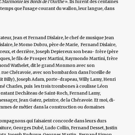
L’Harmonie les Bords de l’Ourthe
». Ils furent des centaines
 temps que l'usage courant du wallon, leur langue, dans
vateur, Jean et Fernand Dislaire, le chef de musique Jean
Dislaire, le Momo Dubru, père de Marie, Fernand Dislaire,
reux, et derrière, Joseph Depiereux son beau- frère (père
ques, le fils de Prosper Martini, Raymondo Martini, frère
Edmond Wathelet, dit le grand Monmon avec son
 rue Chéravoie, avec son bombardon dans l’oreille de
it Billy), Joseph Adam, porte-drapeau, Willy Lamy, Henri
é Charles, puis les trois trombones à coulisse Léon
Constant Dechâteau de Saint-Roch, Fernand Lamy,
ssager, Jean Gatez, peintre, de la Chéravoie. Et moi, di-
hommes de métier dans la construction ou domaines
compagnons qui faisaient concorde dans leurs durs
aiture, Georges Dubé, Ludo Collin, Fernand Desset, Justin
luntz, Joseph Fudvoye, Georges Martin, Fernand Simon…