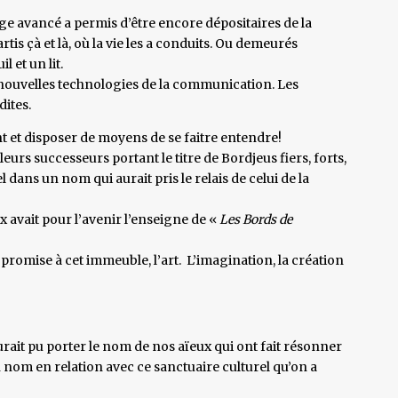
âge avancé a permis d’être encore dépositaires de la
is çà et là, où la vie les a conduits. Ou demeurés
l et un lit.
 nouvelles technologies de la communication. Les
ites.
rant et disposer de moyens de se faitre entendre!
leurs successeurs portant le titre de Bordjeus fiers, forts,
dans un nom qui aurait pris le relais de celui de la
ix avait pour l’avenir l’enseigne de «
Les Bords de
e promise à cet immeuble, l’art. L’imagination, la création
ait pu porter le nom de nos aïeux qui ont fait résonner
n nom en relation avec ce sanctuaire culturel qu’on a