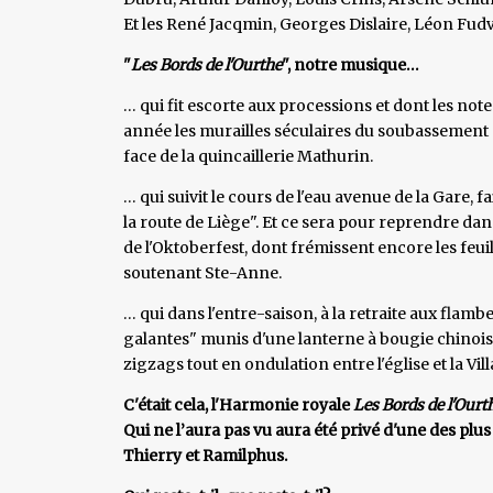
Et les René Jacqmin, Georges Dislaire, Léon Fud
"
Les Bords de l'Ourthe
", notre musique…
… qui fit escorte aux processions et dont les no
année les murailles séculaires du soubassement de
face de la quincaillerie Mathurin.
… qui suivit le cours de l'eau avenue de la Gare, 
la route de Liège". Et ce sera pour reprendre dan
de l'Oktoberfest, dont frémissent encore les feui
soutenant Ste-Anne.
… qui dans l'entre-saison, à la retraite aux fla
galantes" munis d'une lanterne à bougie chinoi
zigzags tout en ondulation entre l'église et la Vill
C'était cela, l'Harmonie royale
Les Bords de l'Ourt
Qui ne l’aura pas vu aura été privé d'une des plus
Thierry et Ramilphus.