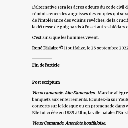
L’alternative sera les âcres odeurs du code civil
réminiscence des angoisses des couples qui se so
de l’intolérance des voisins revêches, de la cruc
la détresse de guignards à l’os et autres blédars 
C’est ainsi que les hommes vivent.
René Dislaire ©
Houffalize, le 26 septembre 202
----------
Fin de l'article
----------
Post scriptum
Vieux camarade. Alte Kameraden
.
Marche allègre 
banquets aux enterrements. Ecoutez-la sur Youtu
concerts sur le kiosque ou en promenade dans v
Elle fut créée en 1889 à Ulm, la ville natale d’Einst
Vieux Camarade. Anecdote houffaloise.