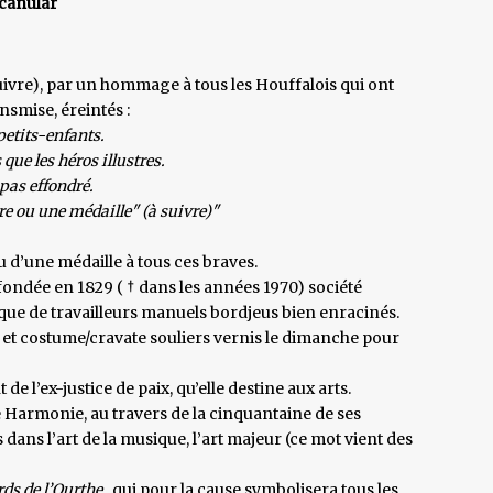
 canular
uivre), par un hommage à tous les Houffalois qui ont
ansmise, éreintés :
petits-enfants.
ue les héros illustres.
 pas effondré.
tre ou une médaille" (à suivre)"
 ou d’une médaille à tous ces braves.
 fondée en 1829 ( † dans les années 1970) société
que de travailleurs manuels bordjeus bien enracinés.
, et costume/cravate souliers vernis le dimanche pour
l’ex-justice de paix, qu’elle destine aux arts.
e Harmonie, au travers de la cinquantaine de ses
ans l’art de la musique, l’art majeur (ce mot vient des
rds de l’Ourthe
, qui pour la cause symbolisera tous les