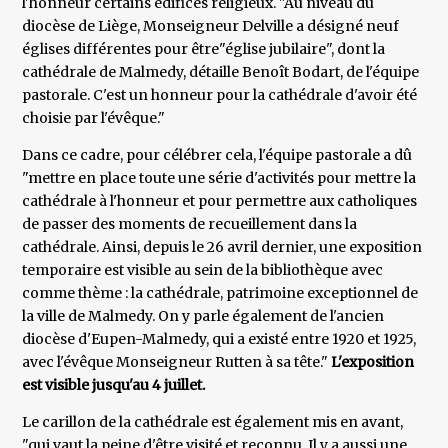
l'honneur certains édifices religieux. "Au niveau du
diocèse de Liège, Monseigneur Delville a désigné neuf
églises différentes pour être"église jubilaire", dont la
cathédrale de Malmedy, détaille Benoît Bodart, de l'équipe
pastorale. C'est un honneur pour la cathédrale d'avoir été
choisie par l'évêque."
Dans ce cadre, pour célébrer cela, l'équipe pastorale a dû
"mettre en place toute une série d'activités pour mettre la
cathédrale à l'honneur et pour permettre aux catholiques
de passer des moments de recueillement dans la
cathédrale. Ainsi, depuis le 26 avril dernier, une exposition
temporaire est visible au sein de la bibliothèque avec
comme thème : la cathédrale, patrimoine exceptionnel de
la ville de Malmedy. On y parle également de l'ancien
diocèse d'Eupen-Malmedy, qui a existé entre 1920 et 1925,
avec l'évêque Monseigneur Rutten à sa tête."
L'exposition
est visible jusqu'au 4 juillet.
Le carillon de la cathédrale est également mis en avant,
"qui vaut la peine d'être visité et reconnu. Il y a aussi une