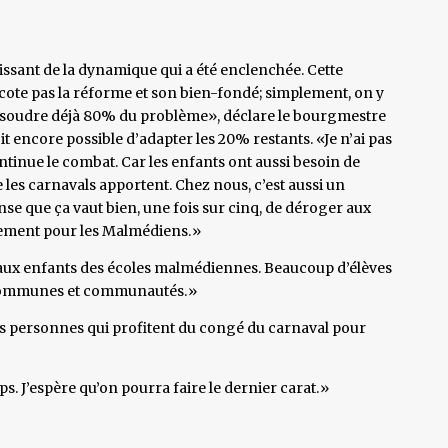
naissant de la dynamique qui a été enclenchée. Cette
cote pas la réforme et son bien-fondé; simplement, on y
résoudre déjà 80% du problème», déclare le bourgmestre
it encore possible d’adapter les 20% restants. «Je n’ai pas
ntinue le combat. Car les enfants ont aussi besoin de
ue les carnavals apportent. Chez nous, c’est aussi un
nse que ça vaut bien, une fois sur cinq, de déroger aux
quement pour les Malmédiens.»
 aux enfants des écoles malmédiennes. Beaucoup d’élèves
s communes et communautés.»
es personnes qui profitent du congé du carnaval pour
 J’espère qu’on pourra faire le dernier carat.»