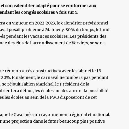
e et son calendrier adapté pour se conformer aux
dant les congés scolaires 4 fois sur 5.
era en vigueur en 2022-2023, le calendrier prévisionnel
val posait problème à Malmedy. 80% du temps, le lundi
és pendant les vacances scolaires. Les présidents des
ce des élus de l’arrondissement de Verviers, se sont
e réunion «très constructive» avec le cabinet le 15
 20%. Finalement, le carnaval ne tombera pas pendant
, se réjouit Fabien Marichal, le Président de la
ier fera défaut, les écoles locales auront la possibilité
es les écoles au sein de la FWB disposeront de cet
sque le Cwarmê a un rayonnement régional et national.
ir une projection dans le futur beaucoup plus positive