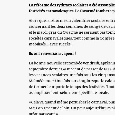
La réforme des rythmes scolaires a été assoupli
festivités carnavalesques. Le Cwarmê tombera pen
Alors que la réforme du calendrier scolaire entr
concernant les deux semaines de congé de carna
et le mardi gras du Cwarmê ne seraient pas tomb
sociétés carnavalesques, tout comme la Conféren
mobilisés… avec succès !
Ils ont renversé la vapeur !
La bonne nouvelle est tombée vendredi, après un
septembre dernier.«On vient de passer de 80% à
les vacances scolaires une fois tous les cinq ans»
Malmédienne. Une fois sur cinq, lorsque le calendr
de fermer leur porte le temps des festivités. Tout
assouplissement, selon leur spécificité locale.
«Cela va quand même perturber le carnaval, pui
Mais on revient de loin. On peut aujourd’hui avo
qu’auparavant.»