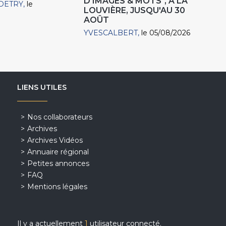
D'IMAGES & MOTS", À LA
DETRY
le
LOUVIÈRE, JUSQU'AU 30
AOÛT
YVESCALBERT
le 05/08/2026
LIENS UTILES
Nos collaborateurs
Archives
Archives Vidéos
Annuaire régional
Petites annonces
FAQ
Mentions légales
Il y a actuellement
1
utilisateur connecté.