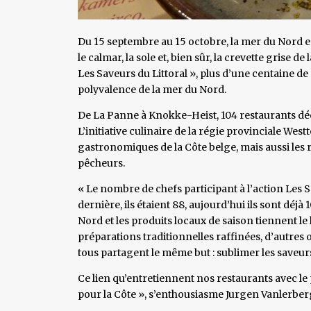
Du 15 septembre au 15 octobre, la mer du Nord est
le calmar, la sole et, bien sûr, la crevette grise d
Les Saveurs du Littoral », plus d’une centaine de 
polyvalence de la mer du Nord.
De La Panne à Knokke-Heist, 104 restaurants décli
L’initiative culinaire de la régie provinciale We
gastronomiques de la Côte belge, mais aussi les 
pêcheurs.
« Le nombre de chefs participant à l’action Les
dernière, ils étaient 88, aujourd’hui ils sont déjà 
Nord et les produits locaux de saison tiennent le 
préparations traditionnelles raffinées, d’autre
tous partagent le même but : sublimer les saveur
Ce lien qu’entretiennent nos restaurants avec le p
pour la Côte », s’enthousiasme Jurgen Vanlerberg