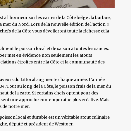
 à l’honneur sur les cartes de la Côte belge : la barbue,
e la mer du Nord. Lors de la nouvelle édition de l’action «
chefs de la Côte vous dévoileront toute la richesse et la
nent le poisson local et de saison à toutes les sauces.
sttoer met en évidence non seulement les atouts
relations étroites entre la Côte et la communauté des
 Saveurs du Littoral augmente chaque année. L’année
104. Tout au long de la Côte, le poisson frais de la mer du
haut de la carte. Si certains chefs optent pour des
s osent une approche contemporaine plus créative. Mais
s de notre mer.
oisson local et durable est un véritable atout culinaire
he, député et président de Westtoer.