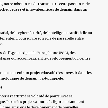
is, notre mission est de transmettre cette passion et de
ercheur·euse·s et innovateur·rice·s de demain, dans un
al, de la cybersécurité, de l’intelligence artificielle ou
nter entend poursuivre son rôle de passerelle entre
e.
cs, de l’Agence Spatiale Européenne (ESA), des
scolaires qui accompagnent le développement du centre
ment soutenir un projet éducatif. C’est investir dans les
hnologique de demain », a-t-il rappelé.
es
nter a réaffirmé sa volonté de poursuivre sa
que. Parmi les projets annoncés figure notamment
lonie, ainsi que le développement de nouvelles