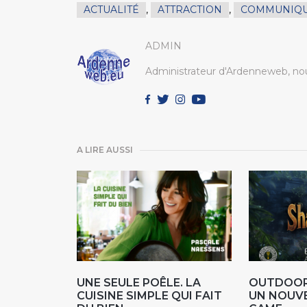
ACTUALITÉ
,
ATTRACTION
,
COMMUNIQU
ADMIN
Administrateur d'Ardenneweb, nou
A LIRE AUSSI
UNE SEULE POÊLE. LA
OUTDOOR
CUISINE SIMPLE QUI FAIT
UN NOUV