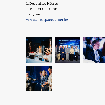
1, Devant les Hêtres
B-6890 Transinne,
Belgium
www.eurospacecenter.be