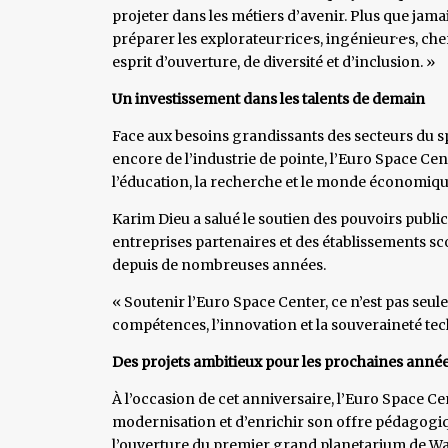
projeter dans les métiers d’avenir. Plus que jama
préparer les explorateur·rice·s, ingénieur·e·s, ch
esprit d’ouverture, de diversité et d’inclusion. »
Un investissement dans les talents de demain
Face aux besoins grandissants des secteurs du spati
encore de l’industrie de pointe, l’Euro Space Ce
l’éducation, la recherche et le monde économiqu
Karim Dieu a salué le soutien des pouvoirs publi
entreprises partenaires et des établissements 
depuis de nombreuses années.
« Soutenir l’Euro Space Center, ce n’est pas seule
compétences, l’innovation et la souveraineté tec
Des projets ambitieux pour les prochaines anné
À l’occasion de cet anniversaire, l’Euro Space Ce
modernisation et d’enrichir son offre pédagogi
l’ouverture du premier grand planetarium de Wal