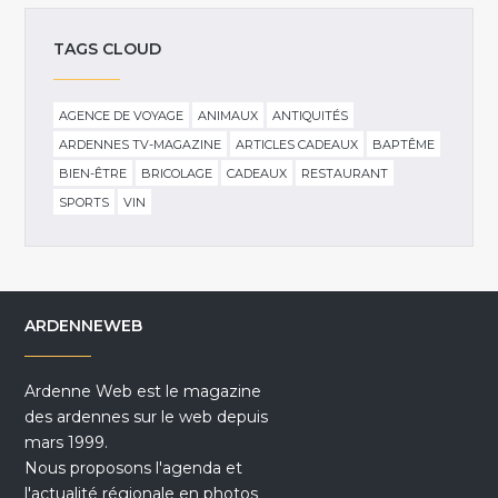
TAGS CLOUD
AGENCE DE VOYAGE
ANIMAUX
ANTIQUITÉS
ARDENNES TV-MAGAZINE
ARTICLES CADEAUX
BAPTÊME
BIEN-ÊTRE
BRICOLAGE
CADEAUX
RESTAURANT
SPORTS
VIN
ARDENNEWEB
Ardenne Web est le magazine
des ardennes sur le web depuis
mars 1999.
Nous proposons l'agenda et
l'actualité régionale en photos