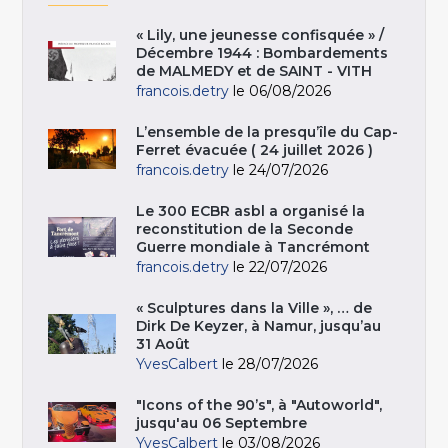
« Lily, une jeunesse confisquée » /
Décembre 1944 : Bombardements
de MALMEDY et de SAINT - VITH
francois.detry
le 06/08/2026
L’ensemble de la presqu’île du Cap-
Ferret évacuée ( 24 juillet 2026 )
francois.detry
le 24/07/2026
Le 300 ECBR asbl a organisé la
reconstitution de la Seconde
Guerre mondiale à Tancrémont
francois.detry
le 22/07/2026
« Sculptures dans la Ville », … de
Dirk De Keyzer, à Namur, jusqu’au
31 Août
YvesCalbert
le 28/07/2026
"Icons of the 90’s", à "Autoworld",
jusqu'au 06 Septembre
YvesCalbert
le 03/08/2026