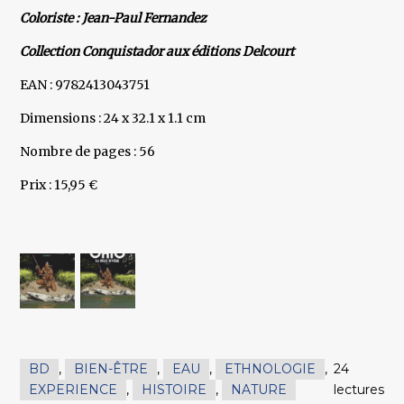
Coloriste : Jean-Paul Fernandez
Collection Conquistador aux éditions Delcourt
EAN : 9782413043751
Dimensions : 24 x 32.1 x 1.1 cm
Nombre de pages : 56
Prix : 15,95 €
BD
,
BIEN-ÊTRE
,
EAU
,
ETHNOLOGIE
,
24
EXPERIENCE
,
HISTOIRE
,
NATURE
lectures