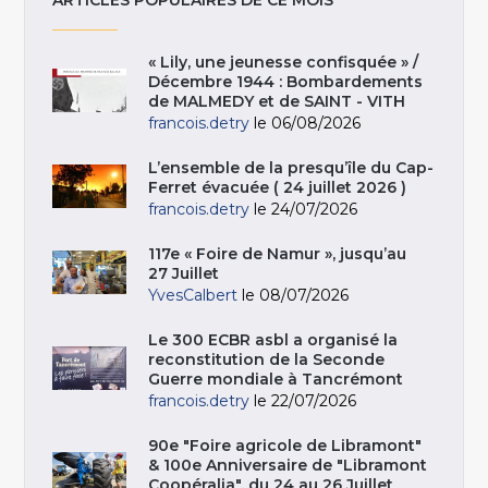
« Lily, une jeunesse confisquée » /
Décembre 1944 : Bombardements
de MALMEDY et de SAINT - VITH
francois.detry
le 06/08/2026
L’ensemble de la presqu’île du Cap-
Ferret évacuée ( 24 juillet 2026 )
francois.detry
le 24/07/2026
117e « Foire de Namur », jusqu’au
27 Juillet
YvesCalbert
le 08/07/2026
Le 300 ECBR asbl a organisé la
reconstitution de la Seconde
Guerre mondiale à Tancrémont
francois.detry
le 22/07/2026
90e "Foire agricole de Libramont"
& 100e Anniversaire de "Libramont
Coopéralia", du 24 au 26 Juillet