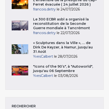
L’ensemble de la presqu’île du Cap-
Ferret évacuée ( 24 juillet 2026 )
francois.detry
le 24/07/2026
Le 300 ECBR asbl a organisé la
reconstitution de la Seconde
Guerre mondiale à Tancrémont
francois.detry
le 22/07/2026
« Sculptures dans la Ville », … de
Dirk De Keyzer, à Namur, jusqu’au
31 Août
YvesCalbert
le 28/07/2026
"Icons of the 90’s", à "Autoworld",
jusqu'au 06 Septembre
YvesCalbert
le 03/08/2026
RECHERCHER