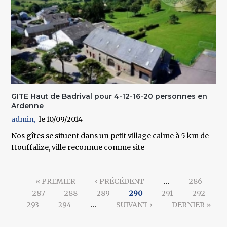
GITE Haut de Badrival pour 4-12-16-20 personnes en
Ardenne
admin
10/09/2014
Nos gîtes se situent dans un petit village calme à 5 km de
Houffalize, ville reconnue comme site
Pages
« PREMIER
‹ PRÉCÉDENT
…
286
287
288
289
290
291
292
293
294
…
SUIVANT ›
DERNIER »