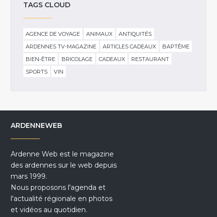
TAGS CLOUD
AGENCE DE VOYAGE
ANIMAUX
ANTIQUITÉS
ARDENNES TV-MAGAZINE
ARTICLES CADEAUX
BAPTÊME
BIEN-ÊTRE
BRICOLAGE
CADEAUX
RESTAURANT
SPORTS
VIN
ARDENNEWEB
Ardenne Web est le magazine
des ardennes sur le web depuis
mars 1999.
Nous proposons l'agenda et
l'actualité régionale en photos
et vidéos au quotidien.