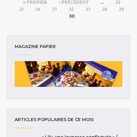
« PREMIER
‹ PRÉCÉDENT
…
22
23
24
25
26
27
28
29
30
MAGAZINE PAPIER
ARTICLES POPULAIRES DE CE MOIS
« Lily, une jeunesse confisquée » /