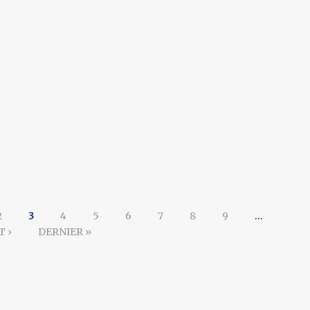
2
3
4
5
6
7
8
9
…
T ›
DERNIER »