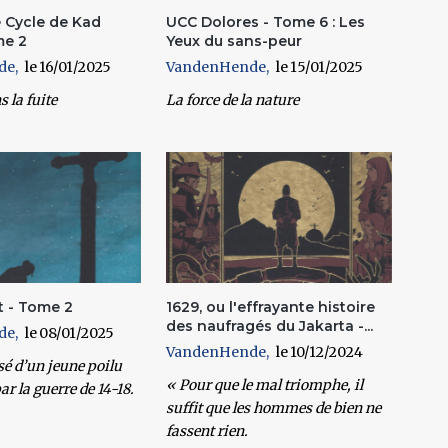
e Cycle de Kad
UCC Dolores - Tome 6 : Les
me 2
Yeux du sans-peur
de
16/01/2025
VandenHende
15/01/2025
s la fuite
La force de la nature
t - Tome 2
1629, ou l'effrayante histoire
des naufragés du Jakarta -...
de
08/01/2025
VandenHende
10/12/2024
sé d’un jeune poilu
« Pour que le mal triomphe, il
r la guerre de 14-18.
suffit que les hommes de bien ne
fassent rien.