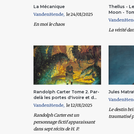
La Mécanique
Thellus - L
Moon - To
VandenHende
24/01/2025
VandenHen
En moi le chaos
La vérité dan
Randolph Carter Tome 2. Par-
Jules Matra
delà les portes d'ivoire et d...
VandenHen
VandenHende
12/01/2025
Le destin bri
Randolph Carter est un
traumatisé pa
personnage fictif apparaissant
dans sept récits de H. P.