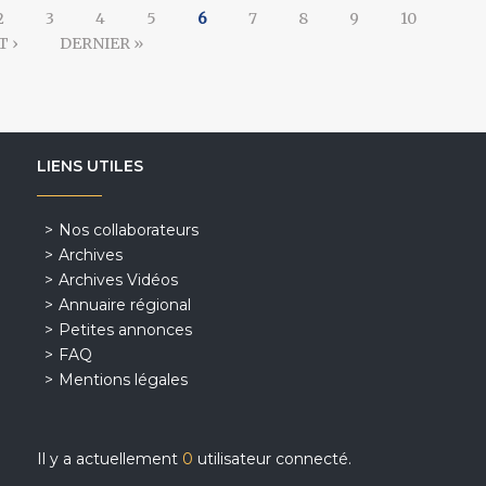
2
3
4
5
6
7
8
9
10
T ›
DERNIER »
LIENS UTILES
Nos collaborateurs
Archives
Archives Vidéos
Annuaire régional
Petites annonces
FAQ
Mentions légales
Il y a actuellement
0
utilisateur connecté.