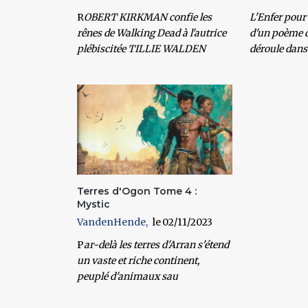
R
OBERT KIRKMAN confie les
L'Enfer pour 
rênes de Walking Dead à l'autrice
d'un poème d
plébiscitée TILLIE WALDEN
déroule dans
Terres d'Ogon Tome 4 :
Mystic
VandenHende
02/11/2023
P
ar-delà les terres d'Arran s'étend
un vaste et riche continent,
peuplé d'animaux sau