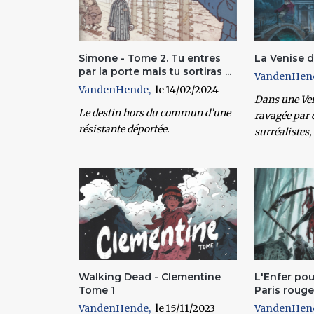
Simone - Tome 2. Tu entres
La Venise 
par la porte mais tu sortiras ...
VandenHen
VandenHende
14/02/2024
Dans une Ven
Le destin hors du commun d’une
ravagée par 
résistante déportée.
surréalistes,
Walking Dead - Clementine
L'Enfer po
Tome 1
Paris roug
VandenHende
15/11/2023
VandenHen