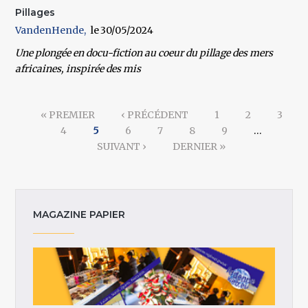
Pillages
VandenHende
30/05/2024
Une plongée en docu-fiction au coeur du pillage des mers
africaines, inspirée des mis
Pages
« PREMIER
‹ PRÉCÉDENT
1
2
3
4
5
6
7
8
9
…
SUIVANT ›
DERNIER »
MAGAZINE PAPIER