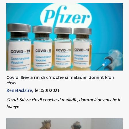
Covid. Sièv a rin di c'noche si maladîe, domint k’on
c'no...
ReneDislaire
10/01/2021
Covid. Sièv a rin di cnoche si maladîe, domint k’on cnoche li
botèye