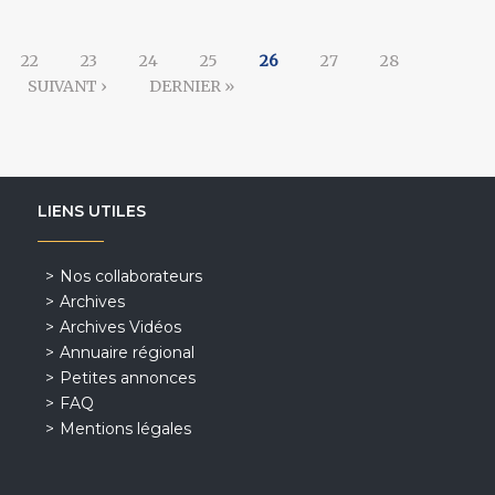
22
23
24
25
26
27
28
SUIVANT ›
DERNIER »
LIENS UTILES
Nos collaborateurs
Archives
Archives Vidéos
Annuaire régional
Petites annonces
FAQ
Mentions légales