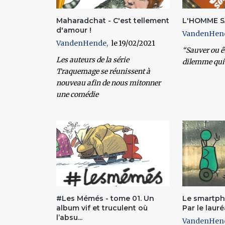
Maharadchat - C'est tellement
L'HOMME S
d'amour !
VandenHen
VandenHende
19/02/2021
“Sauver ou ê
Les auteurs de la série
dilemme qui 
Traquemage se réunissent à
nouveau afin de nous mitonner
une comédie
#Les Mémés - tome 01. Un
Le smartpho
album vif et truculent où
Par le lauré
l’absu...
VandenHen