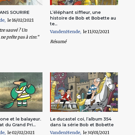
ANS SOURIRE
L’éléphant siffleur, une
histoire de Bob et Bobette au
de
16/02/2021
te...
tre sauvé ? Un
VandenHende
11/02/2021
ne prête pas à rire.”
Résumé
ne et le balayeur.
Le ducastel coi, l’album 354
at du Grand Pri...
dans la série Bob et Bobette
de
02/02/2021
VandenHende
30/01/2021