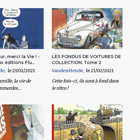
r, merci la Vie ! -
LES FONDUS DE VOITURES DE
 éditions Flu...
COLLECTION. Tome 2
de
23/02/2021
VandenHende
21/02/2021
amille, la vie de
Cette fois-ci, ils sont à fond dans
emmerdes...
le rétro !