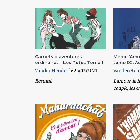
Pages
Carnets d'aventures
Merci l'Amou
ordinaires - Les Potes Tome 1
tome 02. Aux
VandenHende
26/02/2021
VandenHen
Résumé
L'amour, la f
couple, les 