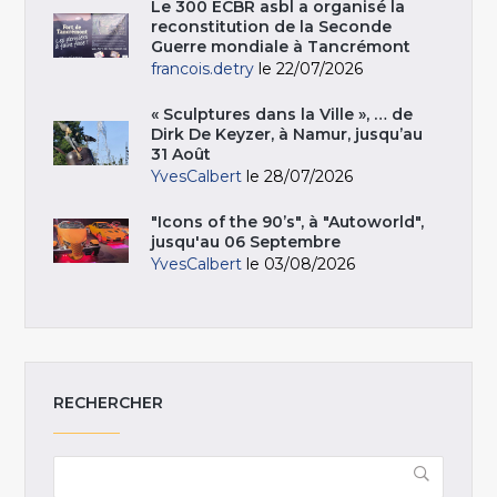
Le 300 ECBR asbl a organisé la
reconstitution de la Seconde
Guerre mondiale à Tancrémont
francois.detry
le 22/07/2026
« Sculptures dans la Ville », … de
Dirk De Keyzer, à Namur, jusqu’au
31 Août
YvesCalbert
le 28/07/2026
"Icons of the 90’s", à "Autoworld",
jusqu'au 06 Septembre
YvesCalbert
le 03/08/2026
RECHERCHER