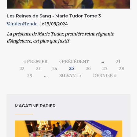
Les Reines de Sang - Marie Tudor Tome 3
VandenHende
15/05/2024
La présence de Marie Tudor, première reine régnante
d'Angleterre, est plus que justif
Pages
« PREMIER
‹ PRÉCÉDENT
…
21
22
23
24
25
26
27
28
29
…
SUIVANT ›
DERNIER »
MAGAZINE PAPIER