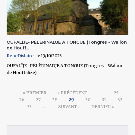
OUFALÎJE- PÈLÈRINADJE A TONGUE (Tongres - Wallon
de Houff...
ReneDislaire
19/10/2023
OUFALÎJE- PÈLÈRINADJE A TONGUE (Tongres - Wallon
de Houffalize)
Pages
« PREMIER
‹ PRÉCÉDENT
…
25
26
27
28
29
30
31
32
33
…
SUIVANT ›
DERNIER »