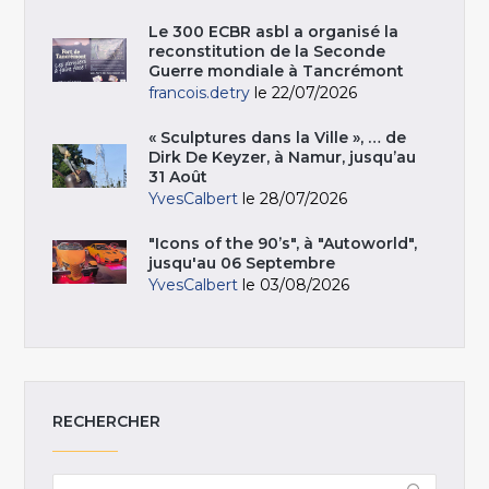
Le 300 ECBR asbl a organisé la
reconstitution de la Seconde
Guerre mondiale à Tancrémont
francois.detry
le 22/07/2026
« Sculptures dans la Ville », … de
Dirk De Keyzer, à Namur, jusqu’au
31 Août
YvesCalbert
le 28/07/2026
"Icons of the 90’s", à "Autoworld",
jusqu'au 06 Septembre
YvesCalbert
le 03/08/2026
RECHERCHER