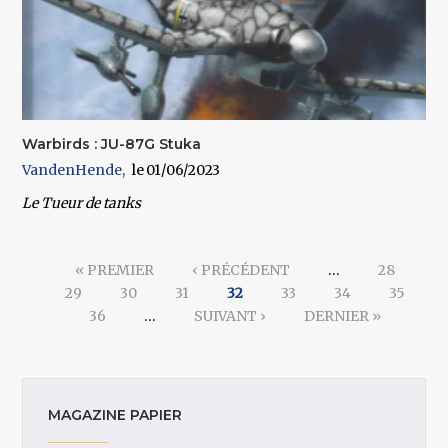
Warbirds : JU-87G Stuka
VandenHende
01/06/2023
Le Tueur de tanks
Pages
« PREMIER
‹ PRÉCÉDENT
…
28
29
30
31
32
33
34
35
36
…
SUIVANT ›
DERNIER »
MAGAZINE PAPIER