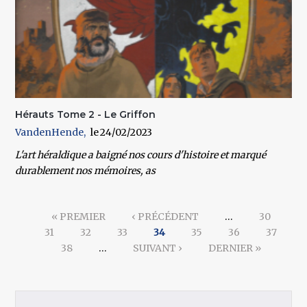
Hérauts Tome 2 - Le Griffon
VandenHende
24/02/2023
L'art héraldique a baigné nos cours d'histoire et marqué
durablement nos mémoires, as
Pages
« PREMIER
‹ PRÉCÉDENT
…
30
31
32
33
34
35
36
37
38
…
SUIVANT ›
DERNIER »